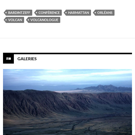
BARDINTZEFF
CONFÉRENCE
HARMATTAN
ORLÉANS
VOLCAN
VOLCANOLOGUE
GALERIES