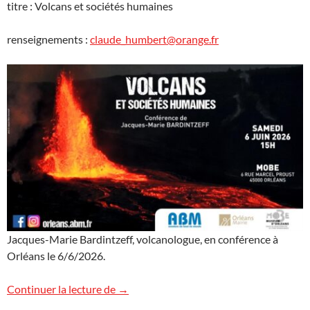
titre : Volcans et sociétés humaines
renseignements :
claude_humbert@orange.fr
Jacques-Marie Bardintzeff, volcanologue, en conférence à
Orléans le 6/6/2026.
Les volcans à Orléans
Continuer la lecture de
→