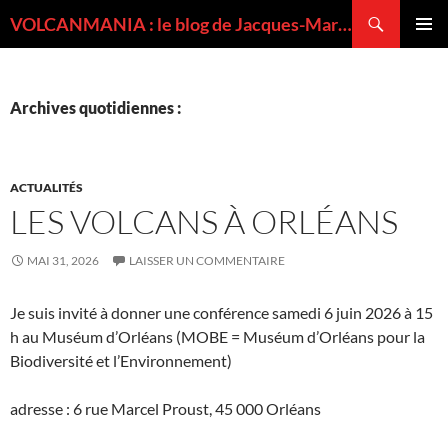
Recherche
VOLCANMANIA : le blog de Jacques-Marie BARDINTZEFF, volcanologue
ALLER
MENU
AU
PRINCI
CONTENU
Archives quotidiennes :
ACTUALITÉS
LES VOLCANS À ORLÉANS
MAI 31, 2026
LAISSER UN COMMENTAIRE
Je suis invité à donner une conférence samedi 6 juin 2026 à 15
h au Muséum d’Orléans (MOBE = Muséum d’Orléans pour la
Biodiversité et l’Environnement)
adresse : 6 rue Marcel Proust, 45 000 Orléans