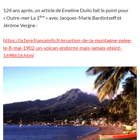
124 ans après, un article de Emeline Dulio fait le point pour
ère
« Outre-mer La 1
» avec Jacques-Marie Bardintzeff et
Jérôme Vergne :
https://la1ere.franceinfo.fr/eruption-de-la-montagne-pelee-
le-8-mai-1902-un-volcan-endormi-mais-jamais-eteint-
1698616.html