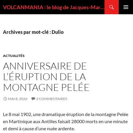
Recherche
VOLCANMANIA : le blog de Jacques-Marie BARDINTZEFF, volcanologue
ALLER
MENU
AU
PRINCI
CONTENU
Archives par mot-clé : Dulio
ACTUALITÉS
ANNIVERSAIRE DE
L’ÉRUPTION DE LA
MONTAGNE PELÉE
MAI 8, 2026
2 COMMENTAIRES
Le 8 mai 1902, une dramatique éruption de la montagne Pelée
en Martinique aux Antilles faisait 28000 morts en une minute
et demi à cause d’une nuée ardente.