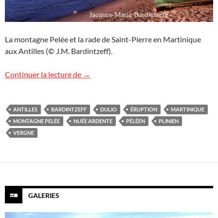
La montagne Pelée et la rade de Saint-Pierre en Martinique
aux Antilles (© J.M. Bardintzeff).
Anniversaire de l’éruption de la montagn
Continuer la lecture de
→
ANTILLES
BARDINTZEFF
DULIO
ÉRUPTION
MARTINIQUE
MONTAGNE PELÉE
NUÉE ARDENTE
PÉLÉEN
PLINIEN
VERGNE
GALERIES