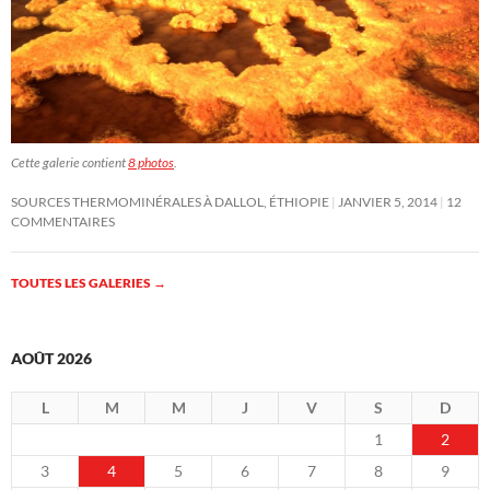
Cette galerie contient
8 photos
.
SOURCES THERMOMINÉRALES À DALLOL, ÉTHIOPIE
JANVIER 5, 2014
12
COMMENTAIRES
TOUTES LES GALERIES
→
AOÛT 2026
L
M
M
J
V
S
D
1
2
3
4
5
6
7
8
9