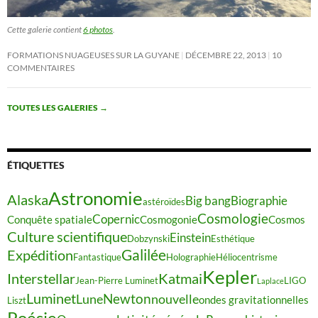
Cette galerie contient
6 photos
.
FORMATIONS NUAGEUSES SUR LA GUYANE
DÉCEMBRE 22, 2013
10
COMMENTAIRES
TOUTES LES GALERIES
→
ÉTIQUETTES
Astronomie
Alaska
Big bang
Biographie
astéroïdes
Cosmologie
Copernic
Conquête spatiale
Cosmogonie
Cosmos
Culture scientifique
Einstein
Dobzynski
Esthétique
Galilée
Expédition
Fantastique
Holographie
Héliocentrisme
Kepler
Interstellar
Katmai
Jean-Pierre Luminet
LIGO
Laplace
Luminet
Newton
Lune
nouvelle
ondes gravitationnelles
Liszt
Poésie