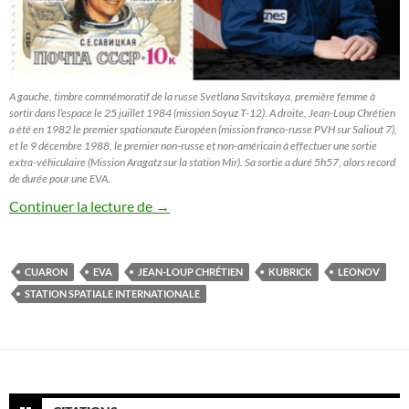
A gauche, timbre commémoratif de la russe Svetlana Savitskaya, première femme à
sortir dans l’espace le 25 juillet 1984 (mission Soyuz T-12). A droite, Jean-Loup Chrétien
a été en 1982 le premier spationaute Européen (mission franco-russe PVH sur Saliout 7),
et le 9 décembre 1988, le premier non-russe et non-américain à effectuer une sortie
extra-véhiculaire (Mission Aragatz sur la station Mir). Sa sortie a duré 5h57, alors record
de durée pour une EVA.
Les Chroniques de l’espace illustrées (10
Continuer la lecture de
→
CUARON
EVA
JEAN-LOUP CHRÉTIEN
KUBRICK
LEONOV
STATION SPATIALE INTERNATIONALE