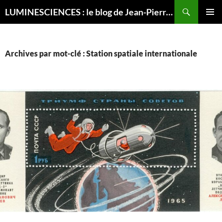
Recherche
LUMINESCIENCES : le blog de Jean-Pierre LUMINET, astrophysicien
ALLER
MENU
AU
PRINCI
CONTENU
Archives par mot-clé : Station spatiale internationale