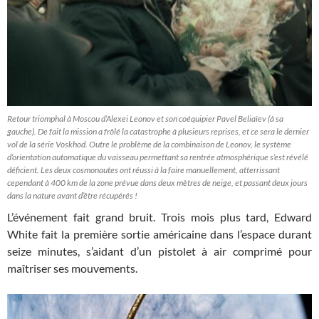
Retour triomphal à Moscou d’Alexei Leonov et son coéquipier Pavel Beliaïev (à sa
gauche). De fait la mission a frôlé la catastrophe à plusieurs reprises, et ce sera le dernier
vol de la série Voskhod. Outre le problème de la combinaison de Leonov, le système
d’orientation automatique du vaisseau permettant sa rentrée atmosphérique s’est révélé
déficient. Les deux cosmonautes ont réussi à la faire manuellement, atterrissant
cependant à 400 km de la zone prévue dans deux mètres de neige, et passant deux jours
dans la nature avant d’être récupérés !
L’événement fait grand bruit. Trois mois plus tard, Edward
White fait la première sortie américaine dans l’espace durant
seize minutes, s’aidant d’un pistolet à air comprimé pour
maîtriser ses mouvements.