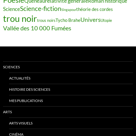
relativité générale
Queneau
Roman historique
Science-fiction
Science
théorie des cordes
Singapour
trou noir
Univers
Tycho Brahe
trous noirs
Utopie
Vallée des 10 000 Fumées
SCIENCES
ACTUALITÉS
HISTOIRE DES SCIENCES
MES PUBLICATIONS
ARTS
ARTS VISUELS
CINÉMA