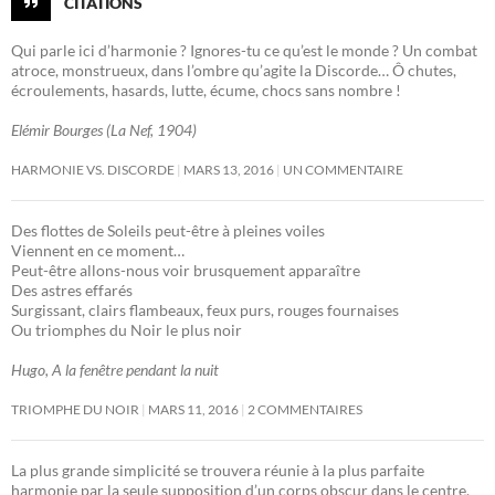
CITATIONS
Qui parle ici d’harmonie ? Ignores-tu ce qu’est le monde ? Un combat
atroce, monstrueux, dans l’ombre qu’agite la Discorde… Ô chutes,
écroulements, hasards, lutte, écume, chocs sans nombre !
Elémir Bourges (La Nef, 1904)
HARMONIE VS. DISCORDE
MARS 13, 2016
UN COMMENTAIRE
Des flottes de Soleils peut-être à pleines voiles
Viennent en ce moment…
Peut-être allons-nous voir brusquement apparaître
Des astres effarés
Surgissant, clairs flambeaux, feux purs, rouges fournaises
Ou triomphes du Noir le plus noir
Hugo, A la fenêtre pendant la nuit
TRIOMPHE DU NOIR
MARS 11, 2016
2 COMMENTAIRES
La plus grande simplicité se trouvera réunie à la plus parfaite
harmonie par la seule supposition d’un corps obscur dans le centre.