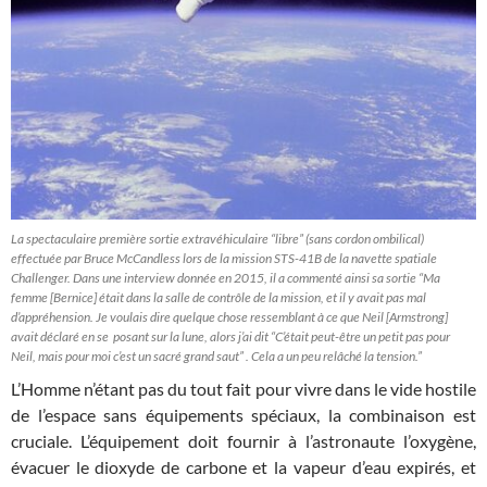
La spectaculaire première sortie extravéhiculaire “libre” (sans cordon ombilical)
effectuée par Bruce McCandless lors de la mission STS-41B de la navette spatiale
Challenger. Dans une interview donnée en 2015, il a commenté ainsi sa sortie “Ma
femme [Bernice] était dans la salle de contrôle de la mission, et il y avait pas mal
d’appréhension. Je voulais dire quelque chose ressemblant à ce que Neil [Armstrong]
avait déclaré en se posant sur la lune, alors j’ai dit “C’était peut-être un petit pas pour
Neil, mais pour moi c’est un sacré grand saut” . Cela a un peu relâché la tension.”
L’Homme n’étant pas du tout fait pour vivre dans le vide hostile
de l’espace sans équipements spéciaux, la combinaison est
cruciale. L’équipement doit fournir à l’astronaute l’oxygène,
évacuer le dioxyde de carbone et la vapeur d’eau expirés, et