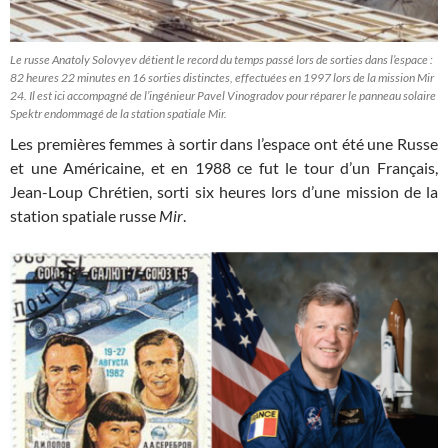
Le russe Anatoly Solovyev détient le record du temps passé lors de sorties dans l’espace :
82 heures 22 minutes en 16 sorties distinctes, effectuées en 1997 lors de la mission Mir
24. Il est ici accompagné de l’ingénieur Pavel Vinogradov pour réparer le panneau solaire
Spektr endommagé de la station spatiale Mir.
Les premières femmes à sortir dans l’espace ont été une Russe
et une Américaine, et en 1988 ce fut le tour d’un Français,
Jean-Loup Chrétien, sorti six heures lors d’une mission de la
station spatiale russe
Mir
.