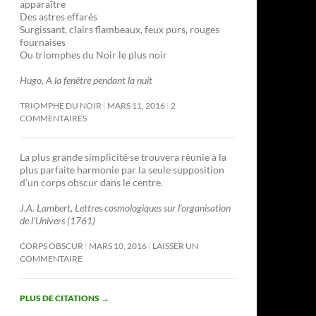
apparaître
Des astres effarés
Surgissant, clairs flambeaux, feux purs, rouges
fournaises
Ou triomphes du Noir le plus noir
Hugo, A la fenêtre pendant la nuit
TRIOMPHE DU NOIR
MARS 11, 2016
2
COMMENTAIRES
La plus grande simplicité se trouvera réunie à la
plus parfaite harmonie par la seule supposition
d’un corps obscur dans le centre.
J.A. Lambert, Lettres cosmologiques sur l’organisation
de l’Univers (1761)
CORPS OBSCUR
MARS 10, 2016
LAISSER UN
COMMENTAIRE
PLUS DE CITATIONS
→