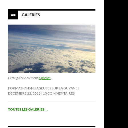
GALERIES
Cette galerie contient
6 photos
.
FORMATIONS NUAGEUSES SUR LA GUYANE
DÉCEMBRE 22, 2013
10 COMMENTAIRES
TOUTES LES GALERIES
→