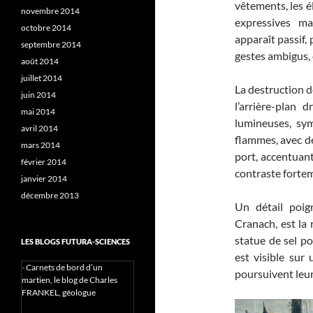
vêtements, les é
novembre 2014
expressives ma
octobre 2014
apparaît passif, 
septembre 2014
gestes ambigus, 
août 2014
juillet 2014
La destruction 
juin 2014
l’arrière-plan 
mai 2014
lumineuses, sym
avril 2014
flammes, avec de
mars 2014
port, accentuant
février 2014
contraste fortem
janvier 2014
décembre 2013
Un détail poig
Cranach, est la
statue de sel po
LES BLOGS FUTURA-SCIENCES
est visible sur 
-
Carnets de bord d’un
poursuivent leur
martien, le blog de Charles
FRANKEL, géologue