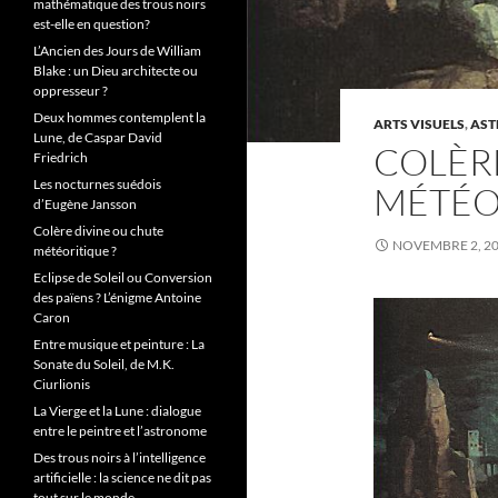
mathématique des trous noirs
est-elle en question?
L’Ancien des Jours de William
Blake : un Dieu architecte ou
oppresseur ?
Deux hommes contemplent la
ARTS VISUELS
,
AST
Lune, de Caspar David
COLÈR
Friedrich
Les nocturnes suédois
MÉTÉO
d’Eugène Jansson
Colère divine ou chute
NOVEMBRE 2, 2
météoritique ?
Eclipse de Soleil ou Conversion
des païens ? L’énigme Antoine
Caron
Entre musique et peinture : La
Sonate du Soleil, de M.K.
Ciurlionis
La Vierge et la Lune : dialogue
entre le peintre et l’astronome
Des trous noirs à l’intelligence
artificielle : la science ne dit pas
tout sur le monde