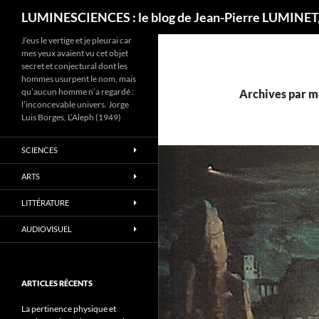
Recherche
LUMINESCIENCES : le blog de Jean-Pierre LUMINET,
J’eus le vertige et je pleurai car
mes yeux avaient vu cet objet
secret et conjectural dont les
hommes usurpent le nom, mais
qu’aucun homme n’a regardé :
Archives par m
l’inconcevable univers. Jorge
Luis Borges, L’Aleph (1949)
SCIENCES
ARTS
LITTÉRATURE
AUDIOVISUEL
ARTICLES RÉCENTS
La pertinence physique et