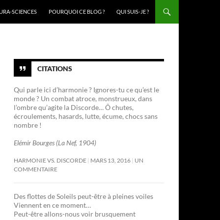
URA-SCIENCES
POURQUOI CE BLOG ?
QUI SUIS-JE ?
CITATIONS
Qui parle ici d’harmonie ? Ignores-tu ce qu’est le
monde ? Un combat atroce, monstrueux, dans
l’ombre qu’agite la Discorde… Ô chutes,
écroulements, hasards, lutte, écume, chocs sans
nombre !
Elémir Bourges (La Nef, 1904)
HARMONIE VS. DISCORDE
MARS 13, 2016
UN
COMMENTAIRE
Des flottes de Soleils peut-être à pleines voiles
Viennent en ce moment…
Peut-être allons-nous voir brusquement