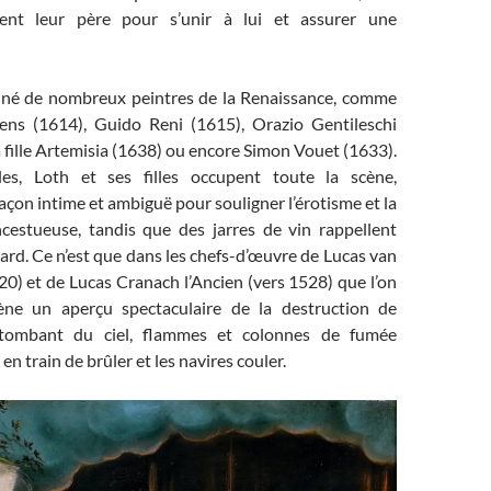
rent leur père pour s’unir à lui et assurer une
iné de nombreux peintres de la Renaissance, comme
ens (1614), Guido Reni (1615), Orazio Gentileschi
a fille Artemisia (1638) ou encore Simon Vouet (1633).
les, Loth et ses filles occupent toute la scène,
açon intime et ambiguë pour souligner l’érotisme et la
ncestueuse, tandis que des jarres de vin rappellent
llard. Ce n’est que dans les chefs-d’œuvre de Lucas van
0) et de Lucas Cranach l’Ancien (vers 1528) que l’on
cène un aperçu spectaculaire de la destruction de
tombant du ciel, flammes et colonnes de fumée
 en train de brûler et les navires couler.