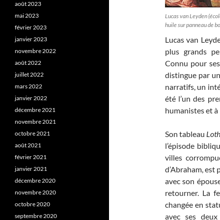
août 2023
mai 2023
Lucas van Leyden (école 
huile sur panneau de b
février 2023
Lucas van Leyde
janvier 2023
plus grands pe
novembre 2022
Connu pour ses 
août 2022
distingue par un
juillet 2022
narratifs, un int
mars 2022
été l’un des pr
janvier 2022
humanistes et à 
décembre 2021
novembre 2021
Son tableau
Loth 
octobre 2021
l’épisode bibliq
août 2021
villes corromp
février 2021
d’Abraham, est pr
janvier 2021
avec son épouse 
décembre 2020
retourner. La f
novembre 2020
changée en statu
octobre 2020
avec ses deux 
septembre 2020