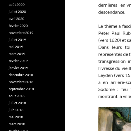
dernières eniv
août 2020
descendance.
juillet 2020
avril 2020
Le thème a fasc
février 2020
Peter Paul Rub
novembre 2019
(vers 1620) et s
juillet 2019
Dans leurs toi
mai 2019
représentés de f
mars 2019
transgression i
février 2019
l’ivresse du viei
janvier 2019
Leyden (vers 152
décembre 2018
a en arrière-s
novembre 2018
Sodome : feu 
septembre 2018
montrant la ville
août 2018
juillet 2018
juin 2018
mai 2018
mars 2018
février 2018