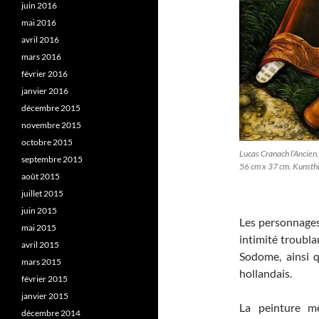
juin 2016
mai 2016
avril 2016
mars 2016
février 2016
janvier 2016
décembre 2015
novembre 2015
octobre 2015
Lucas Cranach l’Ancien, 
septembre 2015
56 cm x 37 cm. Kunsthi
août 2015
juillet 2015
juin 2015
Les personnages 
mai 2015
intimité troubla
avril 2015
Sodome, ainsi q
mars 2015
hollandais.
février 2015
janvier 2015
La peinture mê
décembre 2014