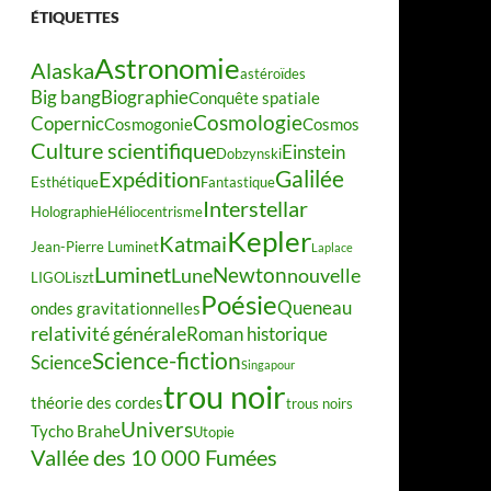
ÉTIQUETTES
Astronomie
Alaska
astéroïdes
Big bang
Biographie
Conquête spatiale
Cosmologie
Copernic
Cosmogonie
Cosmos
Culture scientifique
Einstein
Dobzynski
Galilée
Expédition
Esthétique
Fantastique
Interstellar
Holographie
Héliocentrisme
Kepler
Katmai
Jean-Pierre Luminet
Laplace
Luminet
Newton
Lune
nouvelle
LIGO
Liszt
Poésie
Queneau
ondes gravitationnelles
relativité générale
Roman historique
Science-fiction
Science
Singapour
trou noir
théorie des cordes
trous noirs
Univers
Tycho Brahe
Utopie
Vallée des 10 000 Fumées