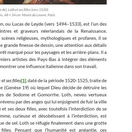
de), Loth et ses filles (vers 1520)
ois, 48 × 34 cm. Musée du Louvre, Paris
n, ou Lucas de Leyde (vers 1494–1533), est l’un des
intres et graveurs néerlandais de la Renaissance.
scènes religieuses, mythologiques et profanes, il se
e grande finesse de dessin, une attention aux détails
érêt marqué pour les paysages et les arrière-plans. Il a
emiers artistes des Pays-Bas à intégrer des éléments
montrer une influence italienne dans son travail.
et ses filles
[1]
,
daté de la période 1520-1525, traite de
ue (Genèse 19) où lequel Dieu décide de détruire les
ues de Sodome et Gomorrhe. Loth, neveu vertueux
évenu par des anges qui lui enjoignent de fuir la ville
et ses deux filles, avec toutefois l’interdiction de se
emme, curieuse et désobéissant à l’interdiction, est
e de sel. Loth se réfugie finalement dans une grotte
filles. Pensant que l’humanité est anéantie, ces