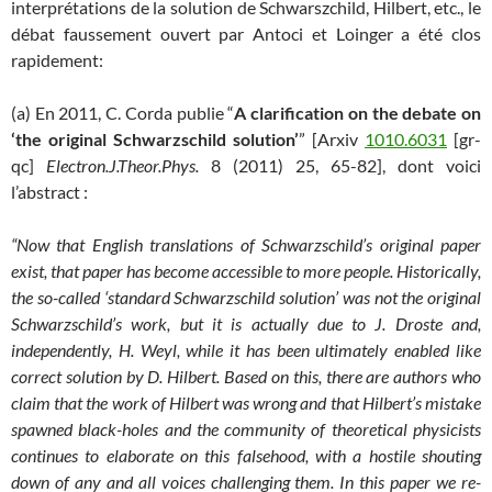
interprétations de la solution de Schwarszchild, Hilbert, etc., le
débat faussement ouvert par Antoci et Loinger a été clos
rapidement:
(a) En 2011, C. Corda publie “
A clarification on the debate on
‘the original Schwarzschild solution’
” [Arxiv
1010.6031
[gr-
qc]
Electron.J.Theor.Phys.
8 (2011) 25, 65-82], dont voici
l’abstract :
“Now that English translations of Schwarzschild’s original paper
exist, that paper has become accessible to more people. Historically,
the so-called ‘standard Schwarzschild solution’ was not the original
Schwarzschild’s work, but it is actually due to J. Droste and,
independently, H. Weyl, while it has been ultimately enabled like
correct solution by D. Hilbert. Based on this, there are authors who
claim that the work of Hilbert was wrong and that Hilbert’s mistake
spawned black-holes and the community of theoretical physicists
continues to elaborate on this falsehood, with a hostile shouting
down of any and all voices challenging them. In this paper we re-