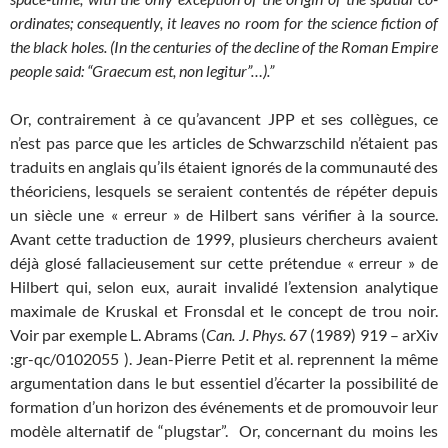
ordinates; consequently, it leaves no room for the science fiction of
the black holes. (In the centuries of the decline of the Roman Empire
people said: “Graecum est, non legitur”…).”
Or, contrairement à ce qu’avancent JPP et ses collègues, ce
n’est pas parce que les articles de Schwarzschild n’étaient pas
traduits en anglais qu’ils étaient ignorés de la communauté des
théoriciens, lesquels se seraient contentés de répéter depuis
un siècle une « erreur » de Hilbert sans vérifier à la source.
Avant cette traduction de 1999, plusieurs chercheurs avaient
déjà glosé fallacieusement sur cette prétendue « erreur » de
Hilbert qui, selon eux, aurait invalidé l’extension analytique
maximale de Kruskal et Fronsdal et le concept de trou noir.
Voir par exemple L. Abrams (
Can. J. Phys.
67 (1989) 919 – arXiv
:gr-qc/0102055 ). Jean-Pierre Petit et al. reprennent la même
argumentation dans le but essentiel d’écarter la possibilité de
formation d’un horizon des événements et de promouvoir leur
modèle alternatif de “plugstar”. Or, concernant du moins les