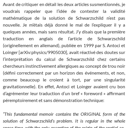
Avant de critiquer en détail les deux articles susmentionnés, je
voudrais rappeler que l’idée de contester la validité
mathématique de la solution de Schwarzschild n’est pas
nouvelle. Je m’étais déjà donné le mal de l’expliquer il y a
quelques années, mais sans résultat. J’y disais que la première
traduction en anglais de l’article de Schwarzschild
(originellement en allemand), publiée en 1999 par S. Antoci et
Loinger [arXiv:physics/9905030], avait réactivé des doutes sur
l’interprétation du calcul de Schwarzschild chez certains
chercheurs instinctivement allergiques au concept de trou noir
(défini correctement par un horizon des événements, et non,
comme beaucoup le croient à tort, par une singularité
gravitationnelle). En effet, Antoci et Loinger avaient cru bon
d’agrémenter leur traduction d’un bref « foreword » affirmant
péremptoirement et sans démonstration technique:
“This fundamental memoir contains the ORIGINAL form of the
solution of Schwarzschild’s problem. It is regular in the whole
space-time, with the only exception of the origin of the spatial co-