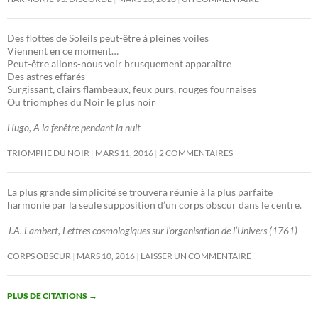
Des flottes de Soleils peut-être à pleines voiles
Viennent en ce moment…
Peut-être allons-nous voir brusquement apparaître
Des astres effarés
Surgissant, clairs flambeaux, feux purs, rouges fournaises
Ou triomphes du Noir le plus noir
Hugo, A la fenêtre pendant la nuit
TRIOMPHE DU NOIR
MARS 11, 2016
2 COMMENTAIRES
La plus grande simplicité se trouvera réunie à la plus parfaite
harmonie par la seule supposition d’un corps obscur dans le centre.
J.A. Lambert, Lettres cosmologiques sur l’organisation de l’Univers (1761)
CORPS OBSCUR
MARS 10, 2016
LAISSER UN COMMENTAIRE
PLUS DE CITATIONS
→