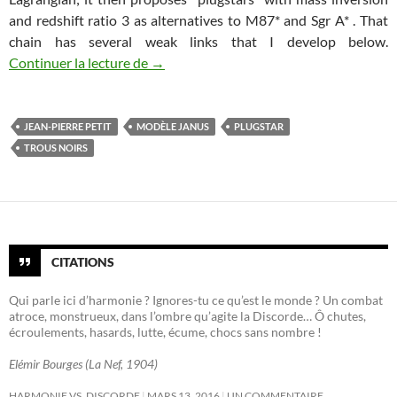
and redshift ratio 3 as alternatives to M87* and Sgr A* . That
chain has several weak links that I develop below.
La pertinence physique et mathématique d
Continuer la lecture de
→
JEAN-PIERRE PETIT
MODÈLE JANUS
PLUGSTAR
TROUS NOIRS
CITATIONS
Qui parle ici d’harmonie ? Ignores-tu ce qu’est le monde ? Un combat
atroce, monstrueux, dans l’ombre qu’agite la Discorde… Ô chutes,
écroulements, hasards, lutte, écume, chocs sans nombre !
Elémir Bourges (La Nef, 1904)
HARMONIE VS. DISCORDE
MARS 13, 2016
UN COMMENTAIRE