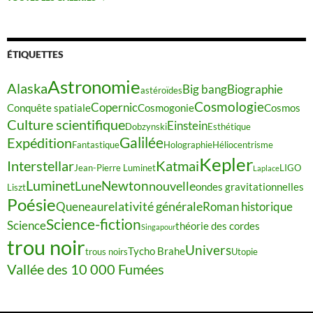
ÉTIQUETTES
Astronomie
Alaska
Big bang
Biographie
astéroïdes
Cosmologie
Copernic
Conquête spatiale
Cosmogonie
Cosmos
Culture scientifique
Einstein
Dobzynski
Esthétique
Galilée
Expédition
Fantastique
Holographie
Héliocentrisme
Kepler
Interstellar
Katmai
Jean-Pierre Luminet
LIGO
Laplace
Luminet
Newton
Lune
nouvelle
ondes gravitationnelles
Liszt
Poésie
relativité générale
Queneau
Roman historique
Science-fiction
Science
théorie des cordes
Singapour
trou noir
Univers
Tycho Brahe
trous noirs
Utopie
Vallée des 10 000 Fumées