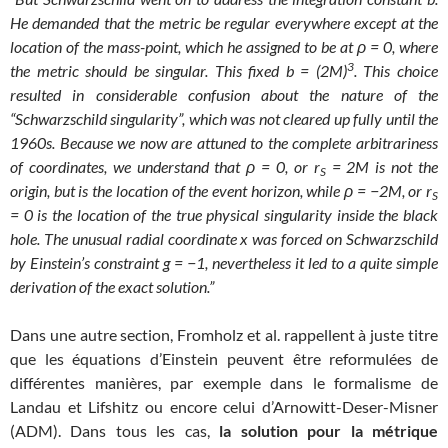
He demanded that the metric be regular everywhere except at the
location of the mass-point, which he assigned to be at
ρ
= 0, where
3
the metric should be singular. This fixed b = (2M)
. This choice
resulted in considerable confusion about the nature of the
“Schwarzschild singularity”, which was not cleared up fully until the
1960s. Because we now are attuned to the complete arbitrariness
of coordinates, we understand that
ρ
= 0, or r
= 2M is not the
S
origin, but is the location of the event horizon, while
ρ
= −2M, or r
S
= 0 is the location of the true physical singularity inside the black
hole.
The unusual radial coordinate x was forced on Schwarzschild
by Einstein’s constraint g = −1, nevertheless it led to a quite simple
derivation of the exact solution.”
Dans une autre section, Fromholz et al. rappellent à juste titre
que les équations d’Einstein peuvent être reformulées de
différentes manières, par exemple dans le formalisme de
Landau et Lifshitz ou encore celui d’Arnowitt-Deser-Misner
(ADM). Dans tous les cas,
la solution pour la métrique