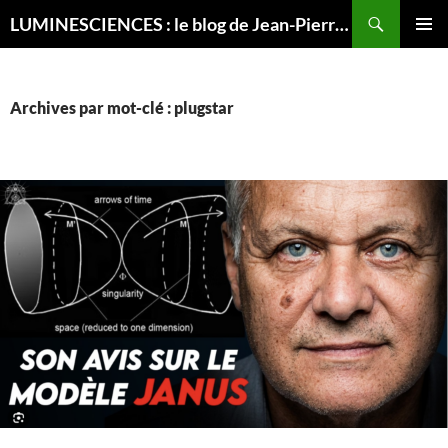
Recherche
LUMINESCIENCES : le blog de Jean-Pierre LUMINET, astrophysicien
ALLER
MENU
AU
PRINCI
CONTENU
Archives par mot-clé : plugstar