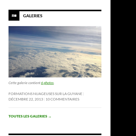
GALERIES
Cette galerie contient
6 photos
.
FORMATIONS NUAGEUSES SUR LA GUYANE
DÉCEMBRE 22, 2013
10 COMMENTAIRES
TOUTES LES GALERIES
→