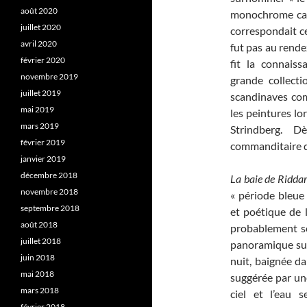
août 2020
monochrome cara
juillet 2020
correspondait ce
avril 2020
fut pas au rende
février 2020
fit la connaiss
novembre 2019
grande collecti
juillet 2019
scandinaves co
mai 2019
les peintures l
mars 2019
Strindberg. D
février 2019
commanditaire d’
janvier 2019
décembre 2018
La baie de Ridda
novembre 2018
« période bleue
septembre 2018
et poétique de 
août 2018
probablement son
juillet 2018
panoramique sur 
juin 2018
nuit, baignée da
mai 2018
suggérée par une
mars 2018
ciel et l’eau
février 2018