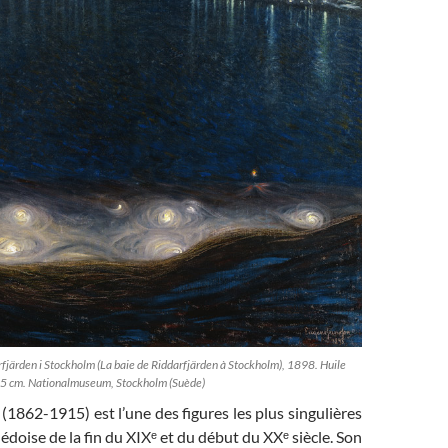
fjärden i Stockholm (La baie de Riddarfjärden à Stockholm), 1898. Huile
135 cm. Nationalmuseum, Stockholm (Suède)
1862-1915) est l’une des figures les plus singulières
édoise de la fin du XIXᵉ et du début du XXᵉ siècle. Son