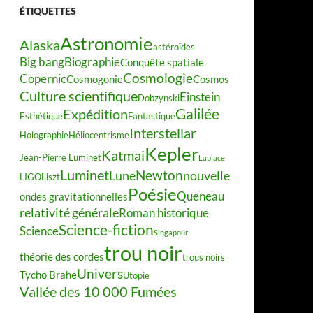
ÉTIQUETTES
Astronomie
Alaska
astéroïdes
Big bang
Biographie
Conquête spatiale
Cosmologie
Copernic
Cosmogonie
Cosmos
Culture scientifique
Einstein
Dobzynski
Galilée
Expédition
Esthétique
Fantastique
Interstellar
Holographie
Héliocentrisme
Kepler
Katmai
Jean-Pierre Luminet
Laplace
Luminet
Newton
Lune
nouvelle
LIGO
Liszt
Poésie
Queneau
ondes gravitationnelles
relativité générale
Roman historique
Science-fiction
Science
Singapour
trou noir
théorie des cordes
trous noirs
Univers
Tycho Brahe
Utopie
Vallée des 10 000 Fumées