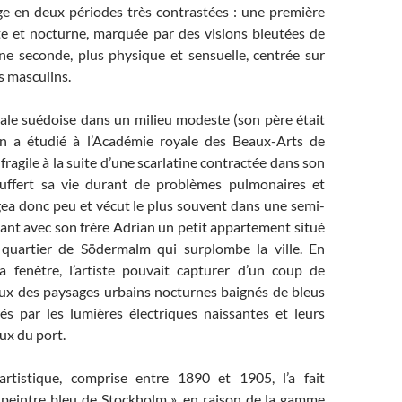
e en deux périodes très contrastées : une première
e et nocturne, marquée par des visions bleutées de
ne seconde, plus physique et sensuelle, centrée sur
s masculins.
tale suédoise dans un milieu modeste (son père était
on a étudié à l’Académie royale des Beaux-Arts de
fragile à la suite d’une scarlatine contractée dans son
ouffert sa vie durant de problèmes pulmonaires et
agea donc peu et vécut le plus souvent dans une semi-
eant avec son frère Adrian un petit appartement situé
uartier de Södermalm qui surplombe la ville. En
a fenêtre, l’artiste pouvait capturer d’un coup de
ux des paysages urbains nocturnes baignés de bleus
rés par les lumières électriques naissantes et leurs
aux du port.
artistique, comprise entre 1890 et 1905, l’a fait
peintre bleu de Stockholm », en raison de la gamme