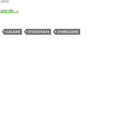
-1850.
Les nocturnes suédois d’Eugène Jansson
ture de
→
GALAXIE
STOCKHOLM
SYMBOLISME