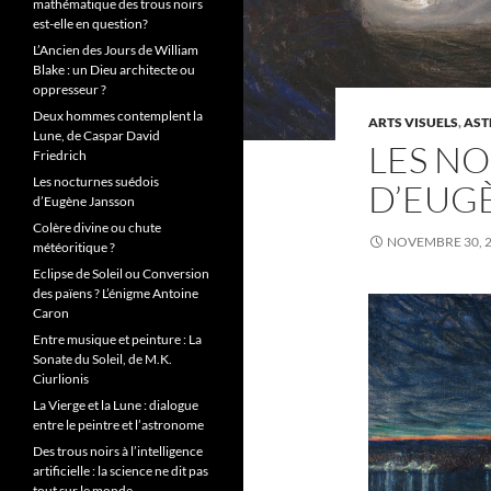
mathématique des trous noirs
est-elle en question?
L’Ancien des Jours de William
Blake : un Dieu architecte ou
oppresseur ?
Deux hommes contemplent la
ARTS VISUELS
,
AST
Lune, de Caspar David
LES N
Friedrich
Les nocturnes suédois
D’EUG
d’Eugène Jansson
Colère divine ou chute
NOVEMBRE 30, 
météoritique ?
Eclipse de Soleil ou Conversion
des païens ? L’énigme Antoine
Caron
Entre musique et peinture : La
Sonate du Soleil, de M.K.
Ciurlionis
La Vierge et la Lune : dialogue
entre le peintre et l’astronome
Des trous noirs à l’intelligence
artificielle : la science ne dit pas
tout sur le monde