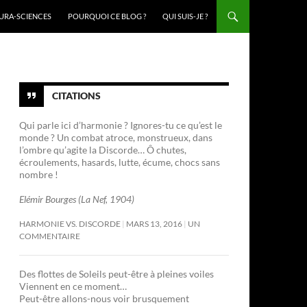
URA-SCIENCES
POURQUOI CE BLOG ?
QUI SUIS-JE ?
CITATIONS
Qui parle ici d’harmonie ? Ignores-tu ce qu’est le
monde ? Un combat atroce, monstrueux, dans
l’ombre qu’agite la Discorde… Ô chutes,
écroulements, hasards, lutte, écume, chocs sans
nombre !
Elémir Bourges (La Nef, 1904)
HARMONIE VS. DISCORDE
MARS 13, 2016
UN
COMMENTAIRE
Des flottes de Soleils peut-être à pleines voiles
Viennent en ce moment…
Peut-être allons-nous voir brusquement