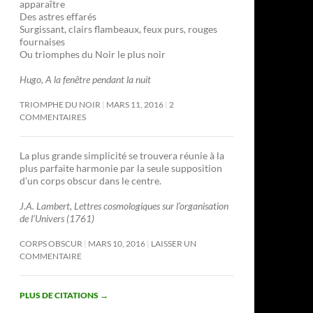
apparaître
Des astres effarés
Surgissant, clairs flambeaux, feux purs, rouges
fournaises
Ou triomphes du Noir le plus noir
Hugo, A la fenêtre pendant la nuit
TRIOMPHE DU NOIR
MARS 11, 2016
2
COMMENTAIRES
La plus grande simplicité se trouvera réunie à la
plus parfaite harmonie par la seule supposition
d’un corps obscur dans le centre.
J.A. Lambert, Lettres cosmologiques sur l’organisation
de l’Univers (1761)
CORPS OBSCUR
MARS 10, 2016
LAISSER UN
COMMENTAIRE
PLUS DE CITATIONS
→