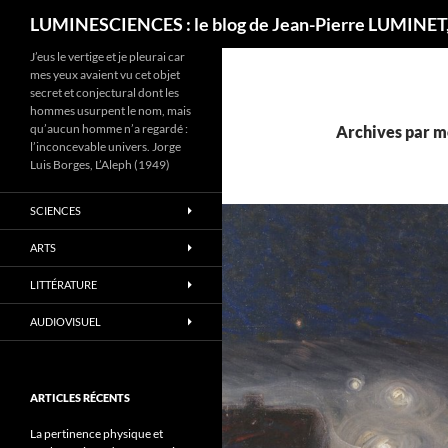
Recherche
LUMINESCIENCES : le blog de Jean-Pierre LUMINET,
J’eus le vertige et je pleurai car
mes yeux avaient vu cet objet
secret et conjectural dont les
hommes usurpent le nom, mais
qu’aucun homme n’a regardé :
Archives par mo
l’inconcevable univers. Jorge
Luis Borges, L’Aleph (1949)
SCIENCES
ARTS
LITTÉRATURE
AUDIOVISUEL
ARTICLES RÉCENTS
La pertinence physique et