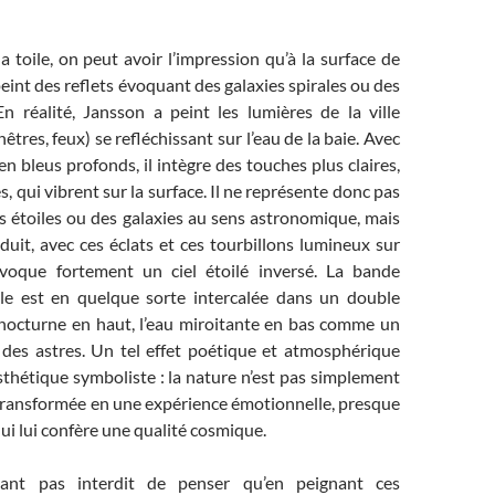
a toile, on peut avoir l’impression qu’à la surface de
peint des reflets évoquant des galaxies spirales ou des
En réalité, Jansson a peint les lumières de la ville
êtres, feux) se refléchissant sur l’eau de la baie. Avec
en bleus profonds, il intègre des touches plus claires,
, qui vibrent sur la surface. Il ne représente donc pas
s étoiles ou des galaxies au sens astronomique, mais
roduit, avec ces éclats et ces tourbillons lumineux sur
voque fortement un ciel étoilé inversé. La bande
ille est en quelque sorte intercalée dans un double
l nocturne en haut, l’eau miroitante en bas comme un
e des astres. Un tel effet poétique et atmosphérique
’esthétique symboliste : la nature n’est pas simplement
t transformée en une expérience émotionnelle, presque
i lui confère une qualité cosmique.
dant pas interdit de penser qu’en peignant ces