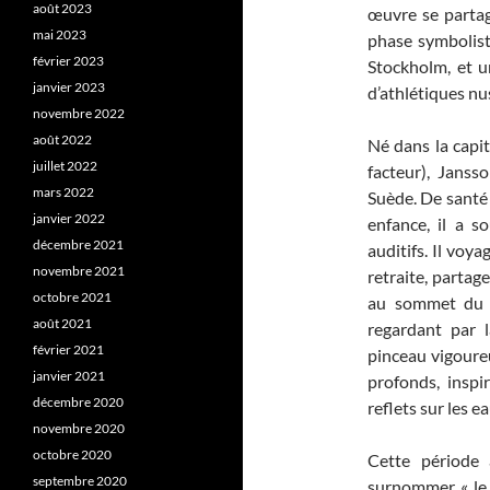
août 2023
œuvre se partag
mai 2023
phase symbolist
février 2023
Stockholm, et u
janvier 2023
d’athlétiques nu
novembre 2022
août 2022
Né dans la capi
juillet 2022
facteur), Janss
mars 2022
Suède. De santé 
janvier 2022
enfance, il a s
décembre 2021
auditifs. Il voy
novembre 2021
retraite, partag
octobre 2021
au sommet du q
août 2021
regardant par l
février 2021
pinceau vigoure
janvier 2021
profonds, inspi
décembre 2020
reflets sur les e
novembre 2020
octobre 2020
Cette période 
septembre 2020
surnommer « le 