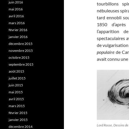
juin 2016
tourbillons sp
mai 2016
nébuleuses spir
avril 2016
tard ennobli s
mars 2016
1850 d’après 
février 2016
l’apparition 
janvier 2016
spectaculaires a
décembre 2015
de vulgarisation 
novembre 2015
populaire
de Cami
octobre 2015
avait connu une 
septembre 2015
août 2015
juillet 2015
juin 2015
mai 2015
avril 2015
mars 2015
février 2015
janvier 2015
Lord Rosse, Dessins de 
décembre 2014