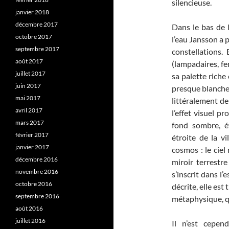
silencieuse.
janvier 2018
décembre 2017
Dans le bas de l
octobre 2017
l’eau Jansson a 
septembre 2017
constellations. 
août 2017
(lampadaires, fen
juillet 2017
sa palette riche 
juin 2017
presque blanches
mai 2017
littéralement de
avril 2017
l’effet visuel p
mars 2017
fond sombre, é
février 2017
étroite de la v
janvier 2017
cosmos : le cie
décembre 2016
miroir terrestr
novembre 2016
s’inscrit dans l
octobre 2016
décrite, elle es
septembre 2016
métaphysique, qu
août 2016
juillet 2016
Il n’est cepen