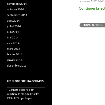
nébuleuse M99. 1845
novembre 2014
Continuer la lec
octobre 2014
septembre 2014
août 2014
EUGNE JANSSON
juillet 2014
juin 2014
mai 2014
avril 2014
mars 2014
février 2014
janvier 2014
décembre 2013
LES BLOGS FUTURA-SCIENCES
-
Carnets de bord d’un
martien, le blog de Charles
FRANKEL, géologue