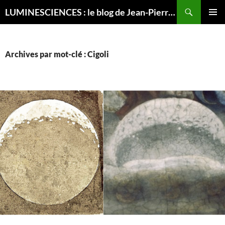
Recherche
LUMINESCIENCES : le blog de Jean-Pierre LUMINET, astrophysicien
ALLER
MENU
AU
PRINCI
CONTENU
Archives par mot-clé : Cigoli