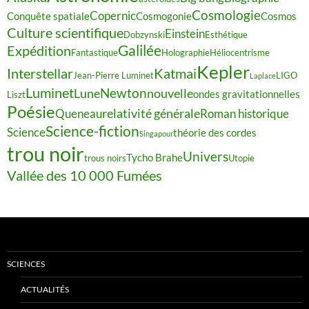
Cosmologie
Copernic
Conquête spatiale
Cosmogonie
Cosmos
Culture scientifique
Einstein
Dobzynski
Esthétique
Galilée
Expédition
Fantastique
Holographie
Héliocentrisme
Kepler
Interstellar
Katmai
Jean-Pierre Luminet
LIGO
Laplace
Luminet
Newton
Lune
nouvelle
ondes gravitationnelles
Liszt
Poésie
relativité générale
Queneau
Roman historique
Science-fiction
Science
théorie des cordes
Singapour
trou noir
Univers
Tycho Brahe
trous noirs
Utopie
Vallée des 10 000 Fumées
SCIENCES
ACTUALITÉS