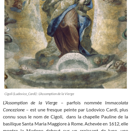
Cigoli (Ludovico_Cardi) : L’Assomption de la Vierge
L’Assomption de la Vierge
– parfois nommée
Immacolata
Concezione
– est une fresque peinte par Lodovico Cardi, plus
connu sous le nom de Cigoli, dans la chapelle Pauline de la
basilique Santa Maria Maggiore à Rome. Achevée en 1612, elle
montre la Madone debout sur un croissant de lune, une