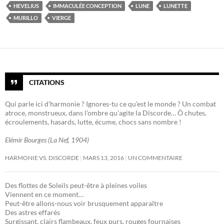
HEVELIUS
IMMACULÉE CONCEPTION
LUNE
LUNETTE
MURILLO
VIERGE
CITATIONS
Qui parle ici d’harmonie ? Ignores-tu ce qu’est le monde ? Un combat
atroce, monstrueux, dans l’ombre qu’agite la Discorde… Ô chutes,
écroulements, hasards, lutte, écume, chocs sans nombre !
Elémir Bourges (La Nef, 1904)
HARMONIE VS. DISCORDE
MARS 13, 2016
UN COMMENTAIRE
Des flottes de Soleils peut-être à pleines voiles
Viennent en ce moment…
Peut-être allons-nous voir brusquement apparaître
Des astres effarés
Surgissant, clairs flambeaux, feux purs, rouges fournaises