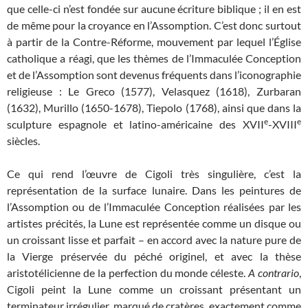
que celle-ci n’est fondée sur aucune écriture biblique ; il en est
de même pour la croyance en l’Assomption. C’est donc surtout
à partir de la Contre-Réforme, mouvement par lequel l’Église
catholique a réagi, que les thèmes de l’Immaculée Conception
et de l’Assomption sont devenus fréquents dans l’iconographie
religieuse : Le Greco (1577), Velasquez (1618), Zurbaran
(1632), Murillo (1650-1678), Tiepolo (1768), ainsi que dans la
e
e
sculpture espagnole et latino-américaine des XVII
-XVIII
siècles.
Ce qui rend l’œuvre de Cigoli très singulière, c’est la
représentation de la surface lunaire. Dans les peintures de
l’Assomption ou de l’Immaculée Conception réalisées par les
artistes précités, la Lune est représentée comme un disque ou
un croissant lisse et parfait – en accord avec la nature pure de
la Vierge préservée du péché originel, et avec la thèse
aristotélicienne de la perfection du monde céleste.
A contrario
,
Cigoli peint la Lune comme un croissant présentant un
terminateur irrégulier, marqué de cratères, exactement comme