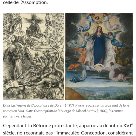
celle de l’Assomption.
Dans La Femme de l’Apocalypse de Dürer (1497), Marie repose sur un croissant de lune
cornes en haut. Dans L’Assomption de la Vierge de Michel Sittow (1500), les cornes
pointent vers le bas.
e
Cependant, la Réforme protestante, apparue au début du XVI
siècle, ne reconnaît pas l’Immaculée Conception, considérant