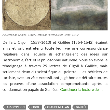
Aquarelle de Galilée, 1609 / Détail de la fresque de Cigoli, 1612
De fait, Cigoli (1559-1613) et Galilée (1564-1642) étaient
amis et ont entretenu toute leur vie une correspondance
régulière, dans laquelle ils échangeaient des idées sur
l’astronomie, l’art, et la philosophie naturelle. Nous en avons le
témoignage à travers 29 lettres de Cigoli à Galilée, mais
seulement deux du scientifique au peintre : les héritiers de
l’artiste, avec un zèle excessif, ont jugé bon de détruire toutes
les preuves d’une association compromettante après la
La Vie
condamnation papale de Galilée…
Continuer la lecture de
→
ASSOMPTION
CIGOLI
CLAUDE MELLAN
GALILÉE