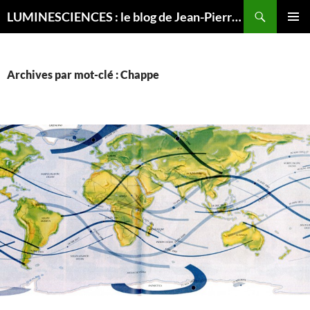
Recherche
LUMINESCIENCES : le blog de Jean-Pierre LUMINET, astrophysicien
ALLER
MENU
AU
PRINCI
CONTENU
Archives par mot-clé : Chappe