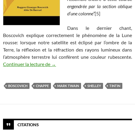
engendrée par la section oblique
d’une colonne”
[5]
Dans le dernier chant,
Boscovich explique correctement le phénomène de la Lune
rousse: lorsque notre satellite est éclipsé par l’ombre de la
Terre, la réflexion et la réfraction des rayons lumineux dans
l’atmosphère terrestre lui confèrent une couleur rubescente.
Les éclipses dans la littérature (2) : de B
Continuer la lecture de
→
BOSCOVICH
CHAPPE
MARK TWAIN
SHELLEY
TINTIN
CITATIONS