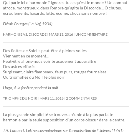
Qui parle ici d’harmonie ? Ignores-tu ce qu’est le monde ? Un combat
atroce, monstrueux, dans l’ombre qu’agite la Discorde… Ô chutes,
écroulements, hasards, lutte, écume, chocs sans nombre !
Elémir Bourges (La Nef, 1904)
HARMONIE VS. DISCORDE
MARS 13, 2016
UN COMMENTAIRE
Des flottes de Soleils peut-être à pleines voiles
Viennent en ce moment…
Peut-être allons-nous voir brusquement apparaître
Des astres effarés
Surgissant, clairs flambeaux, feux purs, rouges fournaises
Ou triomphes du Noir le plus noir
Hugo, A la fenêtre pendant la nuit
TRIOMPHE DU NOIR
MARS 11, 2016
2 COMMENTAIRES
La plus grande simplicité se trouvera réunie à la plus parfaite
harmonie par la seule supposition d’un corps obscur dans le centre.
J.A. Lambert, Lettres cosmologiques sur l’organisation de l’Univers (1761)