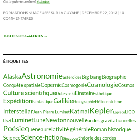
Cette galerie contient
6 photos
.
FORMATIONS NUAGEUSES SUR LA GUYANE
DÉCEMBRE 22, 2013
10
COMMENTAIRES
TOUTES LES GALERIES
→
ÉTIQUETTES
Astronomie
Alaska
Big bang
Biographie
astéroïdes
Cosmologie
Copernic
Conquête spatiale
Cosmogonie
Cosmos
Culture scientifique
Einstein
Dobzynski
Esthétique
Galilée
Expédition
Fantastique
Holographie
Héliocentrisme
Kepler
Interstellar
Katmai
Jean-Pierre Luminet
LIGO
Laplace
Luminet
Newton
Lune
nouvelle
ondes gravitationnelles
Liszt
Poésie
relativité générale
Queneau
Roman historique
Science-fiction
Science
théorie des cordes
Singapour