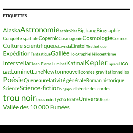
ÉTIQUETTES
Astronomie
Alaska
Big bang
Biographie
astéroïdes
Cosmologie
Copernic
Conquête spatiale
Cosmogonie
Cosmos
Culture scientifique
Einstein
Dobzynski
Esthétique
Galilée
Expédition
Fantastique
Holographie
Héliocentrisme
Kepler
Interstellar
Katmai
Jean-Pierre Luminet
LIGO
Laplace
Luminet
Newton
Lune
nouvelle
ondes gravitationnelles
Liszt
Poésie
relativité générale
Queneau
Roman historique
Science-fiction
Science
théorie des cordes
Singapour
trou noir
Univers
Tycho Brahe
trous noirs
Utopie
Vallée des 10 000 Fumées