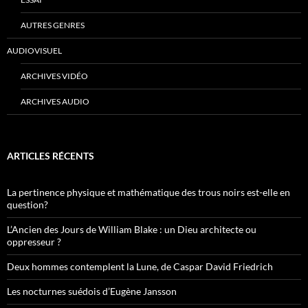
AUTRES GENRES
AUDIOVISUEL
ARCHIVES VIDÉO
ARCHIVES AUDIO
ARTICLES RÉCENTS
La pertinence physique et mathématique des trous noirs est-elle en
question?
L’Ancien des Jours de William Blake : un Dieu architecte ou
oppresseur ?
Deux hommes contemplent la Lune, de Caspar David Friedrich
Les nocturnes suédois d’Eugène Jansson