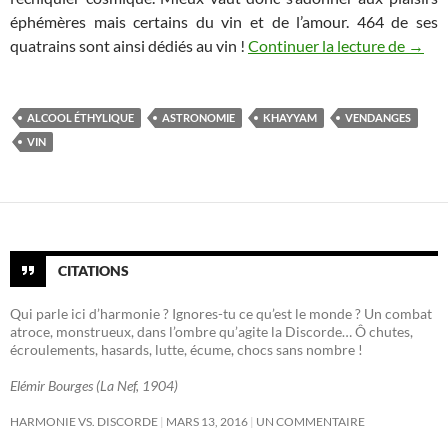
éphémères mais certains du vin et de l’amour. 464 de ses
Flori
quatrains sont ainsi dédiés au vin !
Continuer la lecture de
→
ALCOOL ÉTHYLIQUE
ASTRONOMIE
KHAYYAM
VENDANGES
VIN
CITATIONS
Qui parle ici d’harmonie ? Ignores-tu ce qu’est le monde ? Un combat
atroce, monstrueux, dans l’ombre qu’agite la Discorde… Ô chutes,
écroulements, hasards, lutte, écume, chocs sans nombre !
Elémir Bourges (La Nef, 1904)
HARMONIE VS. DISCORDE
MARS 13, 2016
UN COMMENTAIRE