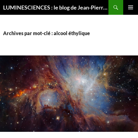
Recherche
LUMINESCIENCES : le blog de Jean-Pierre LUMINET, astrophysicien
ALLER
MENU
AU
PRINCI
CONTENU
Archives par mot-clé : alcool éthylique