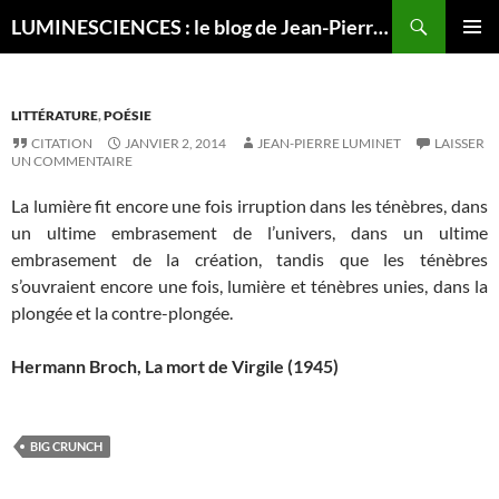
Recherche
LUMINESCIENCES : le blog de Jean-Pierre LUMINET, astrophysicien
ALLER
MENU
AU
PRINCI
CONTENU
LITTÉRATURE
,
POÉSIE
CITATION
JANVIER 2, 2014
JEAN-PIERRE LUMINET
LAISSER
UN COMMENTAIRE
La lumière fit encore une fois irruption dans les ténèbres, dans
un ultime embrasement de l’univers, dans un ultime
embrasement de la création, tandis que les ténèbres
s’ouvraient encore une fois, lumière et ténèbres unies, dans la
plongée et la contre-plongée.
Hermann Broch, La mort de Virgile (1945)
BIG CRUNCH