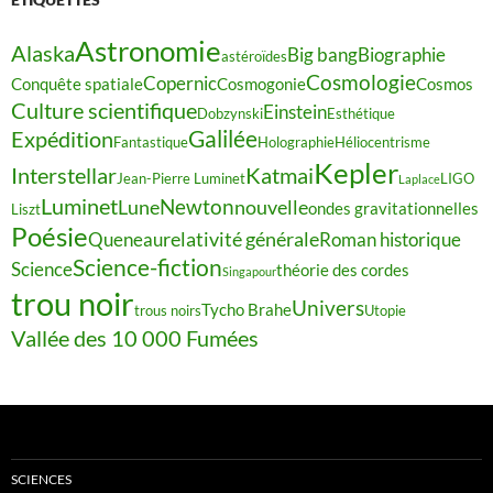
Astronomie
Alaska
Big bang
Biographie
astéroïdes
Cosmologie
Copernic
Conquête spatiale
Cosmogonie
Cosmos
Culture scientifique
Einstein
Dobzynski
Esthétique
Galilée
Expédition
Fantastique
Holographie
Héliocentrisme
Kepler
Interstellar
Katmai
Jean-Pierre Luminet
LIGO
Laplace
Luminet
Newton
Lune
nouvelle
ondes gravitationnelles
Liszt
Poésie
relativité générale
Queneau
Roman historique
Science-fiction
Science
théorie des cordes
Singapour
trou noir
Univers
Tycho Brahe
trous noirs
Utopie
Vallée des 10 000 Fumées
SCIENCES