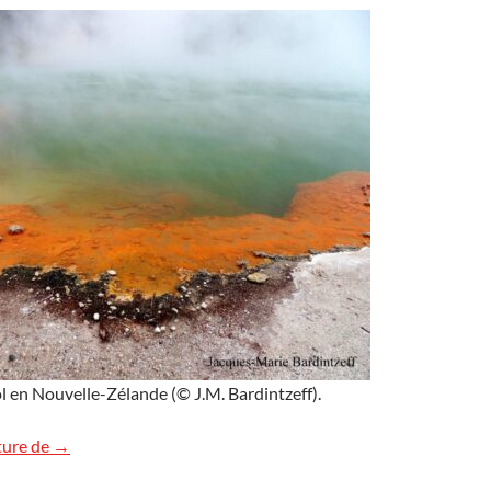
en Nouvelle-Zélande (© J.M. Bardintzeff).
Champagne Pool, Nouvelle-Zélande
ture de
→