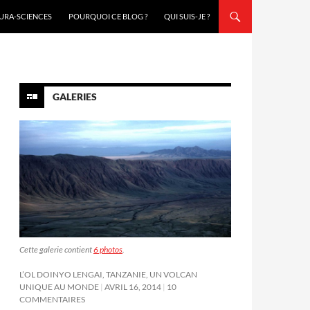
URA-SCIENCES
POURQUOI CE BLOG ?
QUI SUIS-JE ?
GALERIES
Cette galerie contient
6 photos
.
L’OL DOINYO LENGAI, TANZANIE, UN VOLCAN
UNIQUE AU MONDE
AVRIL 16, 2014
10
COMMENTAIRES