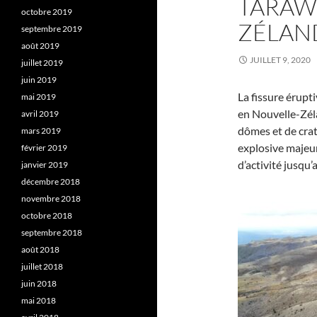
TARAW
octobre 2019
ZÉLAN
septembre 2019
août 2019
JUILLET 9, 2020
juillet 2019
juin 2019
La fissure érupt
mai 2019
en Nouvelle-Zél
avril 2019
dômes et de cratè
mars 2019
explosive majeur
février 2019
d’activité jusqu’
janvier 2019
décembre 2018
novembre 2018
octobre 2018
septembre 2018
août 2018
juillet 2018
juin 2018
mai 2018