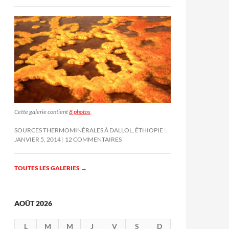
Cette galerie contient
8 photos
.
SOURCES THERMOMINÉRALES À DALLOL, ÉTHIOPIE
JANVIER 5, 2014
12 COMMENTAIRES
TOUTES LES GALERIES
→
AOÛT 2026
L
M
M
J
V
S
D