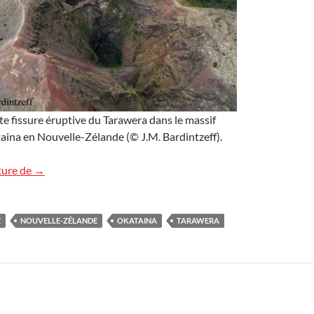
e fissure éruptive du Tarawera dans le massif
aina en Nouvelle-Zélande (© J.M. Bardintzeff).
La fissure éruptive du Tarawera en Nouvelle-Zélande
ture de
→
E
NOUVELLE-ZÉLANDE
OKATAINA
TARAWERA