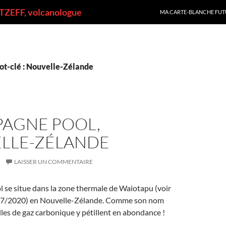
ALLER AU CONTENU
ZEFF, volcanologue
MA CARTE-BLANCHE FUT
ot-clé : Nouvelle-Zélande
AGNE POOL,
LLE-ZÉLANDE
LAISSER UN COMMENTAIRE
se situe dans la zone thermale de Waiotapu (voir
/7/2020) en Nouvelle-Zélande. Comme son nom
ulles de gaz carbonique y pétillent en abondance !