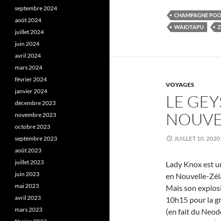
septembre 2024
CHAMPAGNE POO
août 2024
WAIOTAPU
Z
juillet 2024
juin 2024
avril 2024
mars 2024
février 2024
VOYAGES
janvier 2024
LE GEY
décembre 2023
NOUVE
novembre 2023
octobre 2023
septembre 2023
JUILLET 10, 2020
août 2023
juillet 2023
Lady Knox est u
juin 2023
en Nouvelle-Zélan
mai 2023
Mais son explosi
avril 2023
10h15 pour la gr
mars 2023
(en fait du Neod