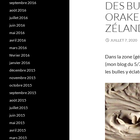
DES BU
septembre 2016
août 2016
ORAKE
juillet 2016
ZÉLAN
juin 2016
mai 2016
avril 2016
JUILLET 7, 2020
mars 2016
février 2016
Dans la zone (g
janvier 2016
(mon blog du 5/
décembre 2015
les bulles y écla
novembre 2015
octobre 2015
septembre 2015
août 2015
juillet 2015
juin 2015
mai 2015
avril 2015
mars 2015