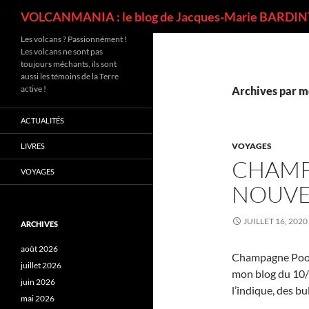
Recherche
VOLCANMANIA : le blog de Jacques-Marie BARDINT
Les volcans ? Passionnément !
Les volcans ne sont pas
toujours méchants, ils sont
aussi les témoins de la Terre
active !
Archives par m
ACTUALITÉS
VOYAGES
LIVRES
CHAMP
VOYAGES
NOUVE
JUILLET 16, 2020
ARCHIVES
août 2026
Champagne Pool 
juillet 2026
mon blog du 10
juin 2026
l’indique, des b
mai 2026