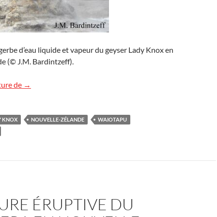
gerbe d’eau liquide et vapeur du geyser Lady Knox en
 (© J.M. Bardintzeff).
Le geyser Lady Knox en Nouvelle-Zélande
ture de
→
Y KNOX
NOUVELLE-ZÉLANDE
WAIOTAPU
SURE ÉRUPTIVE DU