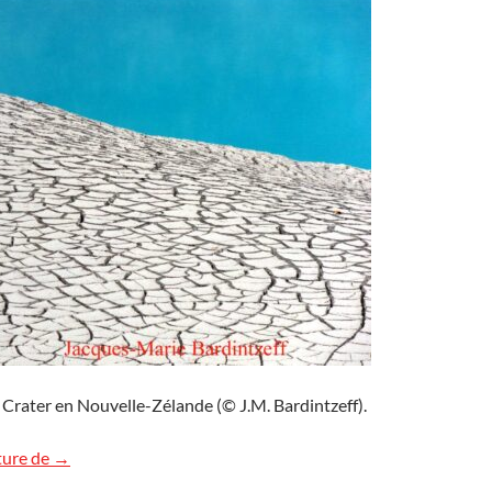
o Crater en Nouvelle-Zélande (© J.M. Bardintzeff).
Inferno Crater, Nouvelle-Zélande
ture de
→