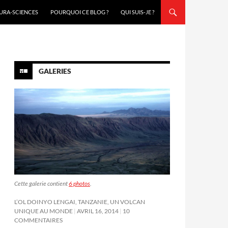
URA-SCIENCES
POURQUOI CE BLOG ?
QUI SUIS-JE ?
GALERIES
Cette galerie contient
6 photos
.
L’OL DOINYO LENGAI, TANZANIE, UN VOLCAN
UNIQUE AU MONDE
AVRIL 16, 2014
10
COMMENTAIRES