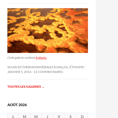
Cette galerie contient
8 photos
.
SOURCES THERMOMINÉRALES À DALLOL, ÉTHIOPIE
JANVIER 5, 2014
12 COMMENTAIRES
TOUTES LES GALERIES
→
AOÛT 2026
L
M
M
J
V
S
D