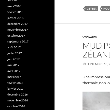
avril 2018
mars 2018
GEYSER
NOU
février 2018
janvier 2018
décembre 2017
novembre 2017
octobre 2017
VOYAGES
septembre 2017
MUD P
août 2017
ZÉLAN
juillet 2017
juin 2017
SEPTEMBRE 18, 
mai 2017
avril 2017
Une impressionn
mars 2017
thermale, non l
février 2017
janvier 2017
décembre 2016
novembre 2016
octobre 2016