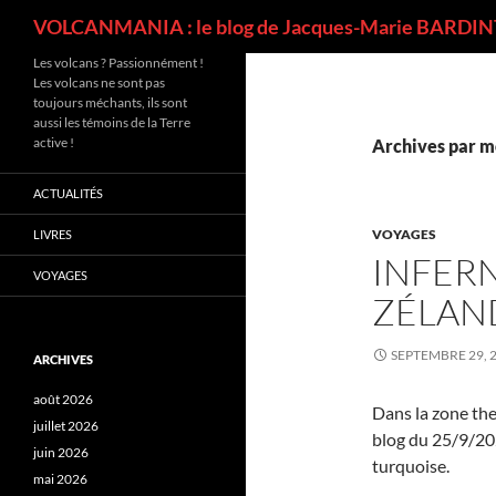
Recherche
VOLCANMANIA : le blog de Jacques-Marie BARDINT
Les volcans ? Passionnément !
Les volcans ne sont pas
toujours méchants, ils sont
aussi les témoins de la Terre
active !
Archives par m
ACTUALITÉS
VOYAGES
LIVRES
INFER
VOYAGES
ZÉLAN
SEPTEMBRE 29, 
ARCHIVES
août 2026
Dans la zone th
juillet 2026
blog du 25/9/202
juin 2026
turquoise.
mai 2026