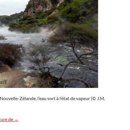
uvelle-Zélande, l’eau sort à l’état de vapeur (© J.M.
Waimangu, Nouvelle-Zélande
ture de
→