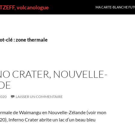
ALLER AU CONTENU
ZEFF, volcanologue
MA CARTE-BLANCHE FUT
ot-clé : zone thermale
NO CRATER, NOUVELLE-
DE
2020
LAISSER UN COMMENTAIRE
ermale de Waimangu en Nouvelle-Zélande (voir mon
0), Inferno Crater abrite un lac d’un beau bleu