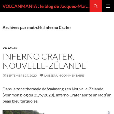
Recherche
VOLCANMANIA : le blog de Jacques-Marie BARDINTZEFF, volcanologue
ALLER
MENU
AU
PRINCI
CONTENU
Archives par mot-clé : Inferno Crater
VOYAGES
INFERNO CRATER,
NOUVELLE-ZÉLANDE
SEPTEMBRE 29, 2020
LAISSER UN COMMENTAIRE
Dans la zone thermale de Waimangu en Nouvelle-Zélande
(voir mon blog du 25/9/2020), Inferno Crater abrite un lac d’un
beau bleu turquoise.