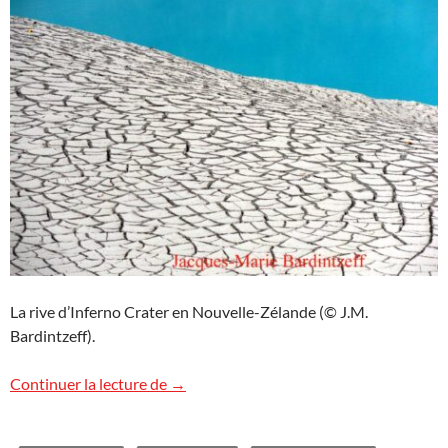
La rive d’Inferno Crater en Nouvelle-Zélande (© J.M.
Bardintzeff).
Inferno Crater, Nouvelle-Zélande
Continuer la lecture de
→