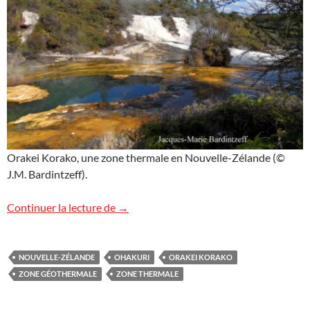
Orakei Korako, une zone thermale en Nouvelle-Zélande (©
J.M. Bardintzeff).
Orakei Korako, zone thermale en Nouvel
Continuer la lecture de
→
NOUVELLE-ZÉLANDE
OHAKURI
ORAKEI KORAKO
ZONE GÉOTHERMALE
ZONE THERMALE