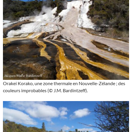
Orakei Korako, une zone thermale en Nouvelle-Zélande ; des
couleurs improbables (© J.M. Bardintzeff).