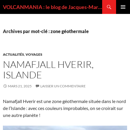
Recherche
VOLCANMANIA : le blog de Jacques-Marie BARDINTZEFF, volcanologue
ALLER
MENU
AU
PRINCI
CONTENU
Archives par mot-clé : zone géothermale
ACTUALITÉS
,
VOYAGES
NAMAFJALL HVERIR,
ISLANDE
MARS 21, 2025
LAISSER UN COMMENTAIRE
Namafjall Hverir est une zone géothermale située dans le nord
de l’Islande : avec ces couleurs improbables, on se croirait sur
une autre planète !