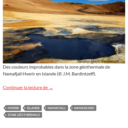
Des couleurs improbables dans la zone géothermale de
Namafjall Hverir en Islande (© J.M. Bardintzeff).
Zone géothermale de Namafjall Hverir en
Continuer la lecture de
→
HVERIR
ISLANDE
NAMAFJALL
NAMASKARD
ZONE GÉOTHERMALE