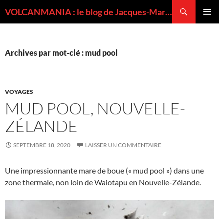
Recherche
VOLCANMANIA : le blog de Jacques-Marie BARDINTZEFF, volcanologue
ALLER
MENU
AU
PRINCI
CONTENU
Archives par mot-clé : mud pool
VOYAGES
MUD POOL, NOUVELLE-
ZÉLANDE
SEPTEMBRE 18, 2020
LAISSER UN COMMENTAIRE
Une impressionnante mare de boue (« mud pool ») dans une
zone thermale, non loin de Waiotapu en Nouvelle-Zélande.