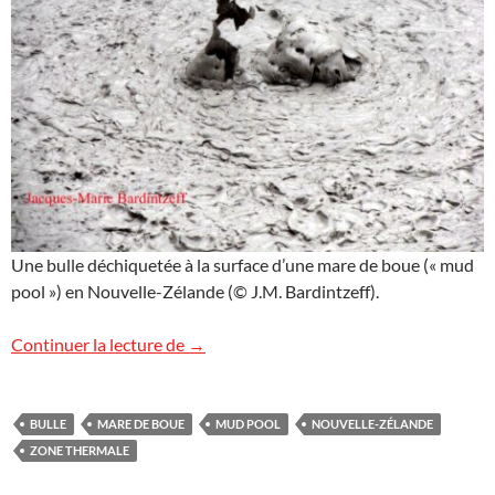
Une bulle déchiquetée à la surface d’une mare de boue (« mud
pool ») en Nouvelle-Zélande (© J.M. Bardintzeff).
Mud pool, Nouvelle-Zélande
Continuer la lecture de
→
BULLE
MARE DE BOUE
MUD POOL
NOUVELLE-ZÉLANDE
ZONE THERMALE