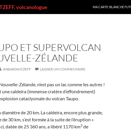
ALLER AU CONTENU
ZEFF, volcanologue
MA CARTE-BLANCHE FUT
AUPO ET SUPERVOLCAN
UVELLE-ZÉLANDE
JMBARDINTZEFF
LAISSER UN COMMENTAIRE
 Nouvelle-Zélande, n’est pas un lac comme les autres !
et une caldeira (immense cratère d’effondrement)
explosion cataclysmale du volcan Taupo.
n diamètre de 20 km. La caldeira, encore plus grande,
de 30 km, s’est formée à la suite de l’éruption «
3
-ci, datée de 25 360 ans, a libéré 1170 km
de