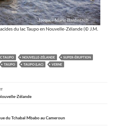
lacides du lac Taupo en Nouvelle-Zélande (© J.M.
C TAUPO
NOUVELLE-ZÉLANDE
SUPER-ÉRUPTION
TAUPO
TAUPO (LAC)
VERNE
on
NT
Nouvelle-Zélande
ique du Tchabal Mbabo au Cameroun