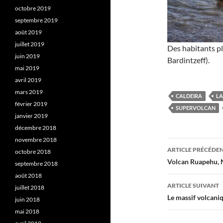
octobre 2019
septembre 2019
août 2019
juillet 2019
Des habitants p
juin 2019
Bardintzeff).
mai 2019
avril 2019
mars 2019
CALDEIRA
LA
février 2019
SUPERVOLCAN
janvier 2019
décembre 2018
novembre 2018
Navigati
ARTICLE PRÉCÉDE
octobre 2018
des
Volcan Ruapehu, 
septembre 2018
août 2018
articles
ARTICLE SUIVANT
juillet 2018
Le massif volcan
juin 2018
mai 2018