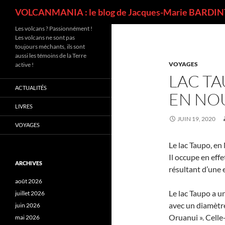
Recherche
VOLCANMANIA : le blog de Jacques-Marie BARDINT
Les volcans ? Passionnément !
Les volcans ne sont pas
toujours méchants, ils sont
aussi les témoins de la Terre
VOYAGES
active !
LAC T
ACTUALITÉS
EN NO
LIVRES
JUIN 19, 2020
VOYAGES
Le lac Taupo, en
Il occupe en eff
ARCHIVES
résultant d’une 
août 2026
Le lac Taupo a u
juillet 2026
avec un diamètre 
juin 2026
Oruanui ». Celle
mai 2026