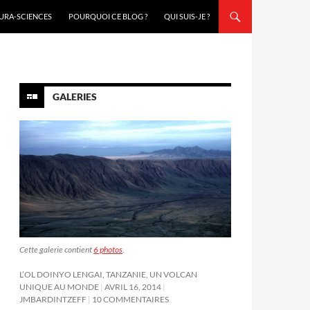
URA-SCIENCES
POURQUOI CE BLOG ?
QUI SUIS-JE ?
GALERIES
Cette galerie contient
6 photos
.
L’OL DOINYO LENGAI, TANZANIE, UN VOLCAN
UNIQUE AU MONDE
AVRIL 16, 2014
JMBARDINTZEFF
10 COMMENTAIRES