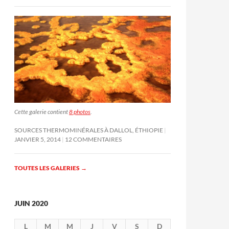
Cette galerie contient
8 photos
.
SOURCES THERMOMINÉRALES À DALLOL, ÉTHIOPIE
JANVIER 5, 2014
12 COMMENTAIRES
TOUTES LES GALERIES
→
JUIN 2020
L
M
M
J
V
S
D