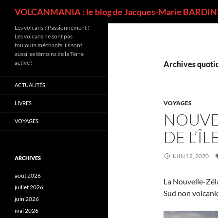
Recherche
VOLCANMANIA : le blog de Jacques-Marie BARDINT
Les volcans ? Passionnément !
Les volcans ne sont pas
toujours méchants, ils sont
aussi les témoins de la Terre
active !
Archives quotid
ACTUALITÉS
VOYAGES
LIVRES
NOUVE
VOYAGES
DE L’Î
JUIN 12, 2020
ARCHIVES
août 2026
La Nouvelle-Zélan
juillet 2026
Sud non volcaniq
juin 2026
mai 2026