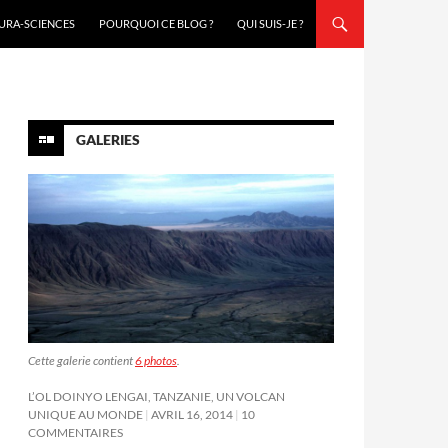
URA-SCIENCES
POURQUOI CE BLOG ?
QUI SUIS-JE ?
GALERIES
Cette galerie contient
6 photos
.
L’OL DOINYO LENGAI, TANZANIE, UN VOLCAN
UNIQUE AU MONDE
AVRIL 16, 2014
10
COMMENTAIRES