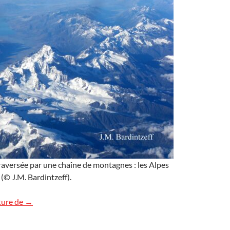
 traversée par une chaîne de montagnes : les Alpes
(© J.M. Bardintzeff).
Nouvelle-Zélande : images de l’île du Sud
ture de
→