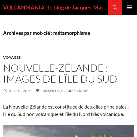
Recherche
VOLCANMANIA : le blog de Jacques-Marie BARDINTZEFF, volcanologue
ALLER
MENU
AU
PRINCI
CONTENU
Archives par mot-clé : métamorphisme
VOYAGES
NOUVELLE-ZÉLANDE :
IMAGES DE L’ÎLE DU SUD
JUIN 12, 2020
LAISSER UN COMMENTAIRE
La Nouvelle-Zélande est constituée de deux îles principales :
l’île du Sud non volcanique et l’île du Nord très volcanique.