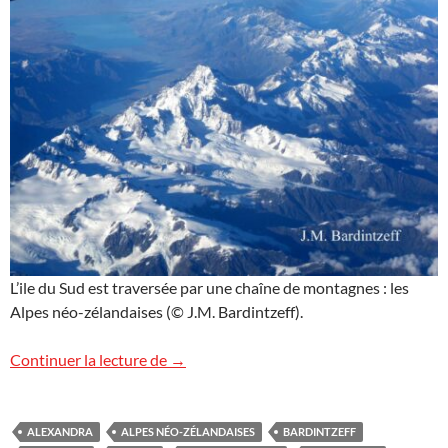
L’ile du Sud est traversée par une chaîne de montagnes : les
Alpes néo-zélandaises (© J.M. Bardintzeff).
Nouvelle-Zélande : images de l’île du Sud
Continuer la lecture de
→
ALEXANDRA
ALPES NÉO-ZÉLANDAISES
BARDINTZEFF