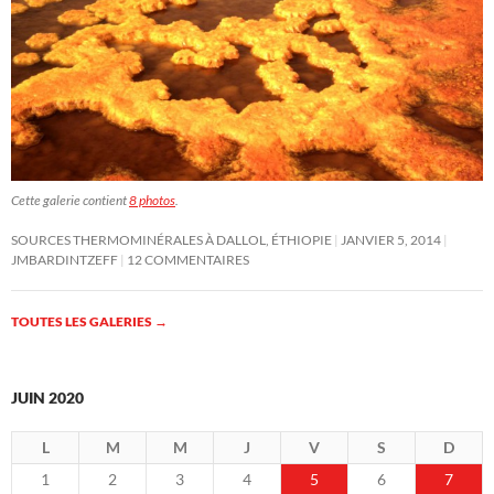
Cette galerie contient
8 photos
.
SOURCES THERMOMINÉRALES À DALLOL, ÉTHIOPIE
JANVIER 5, 2014
JMBARDINTZEFF
12 COMMENTAIRES
TOUTES LES GALERIES
→
JUIN 2020
L
M
M
J
V
S
D
1
2
3
4
5
6
7