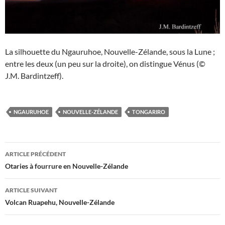
La silhouette du Ngauruhoe, Nouvelle-Zélande, sous la Lune ;
entre les deux (un peu sur la droite), on distingue Vénus (©
J.M. Bardintzeff).
NGAURUHOE
NOUVELLE-ZÉLANDE
TONGARIRO
Navigation
ARTICLE PRÉCÉDENT
des
Otaries à fourrure en Nouvelle-Zélande
articles
ARTICLE SUIVANT
Volcan Ruapehu, Nouvelle-Zélande