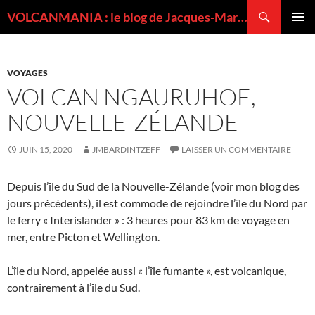
Recherche
VOLCANMANIA : le blog de Jacques-Marie BARDINTZEFF, volcanologue
ALLER
MENU
AU
PRINCI
CONTENU
VOYAGES
VOLCAN NGAURUHOE,
NOUVELLE-ZÉLANDE
JUIN 15, 2020
JMBARDINTZEFF
LAISSER UN COMMENTAIRE
Depuis l’île du Sud de la Nouvelle-Zélande (voir mon blog des
jours précédents), il est commode de rejoindre l’île du Nord par
le ferry « Interislander » : 3 heures pour 83 km de voyage en
mer, entre Picton et Wellington.
L’île du Nord, appelée aussi « l’île fumante », est volcanique,
contrairement à l’île du Sud.