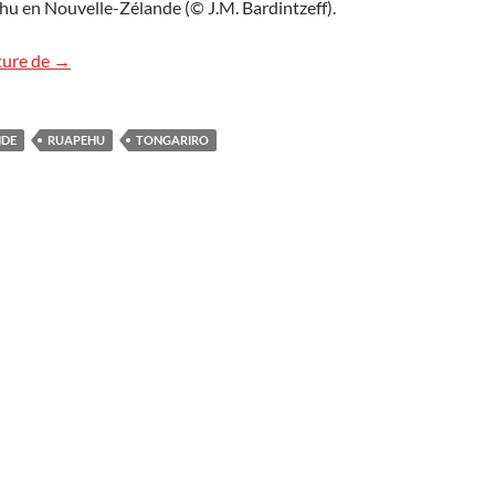
hu en Nouvelle-Zélande (© J.M. Bardintzeff).
Volcan Ruapehu, Nouvelle-Zélande
ture de
→
NDE
RUAPEHU
TONGARIRO