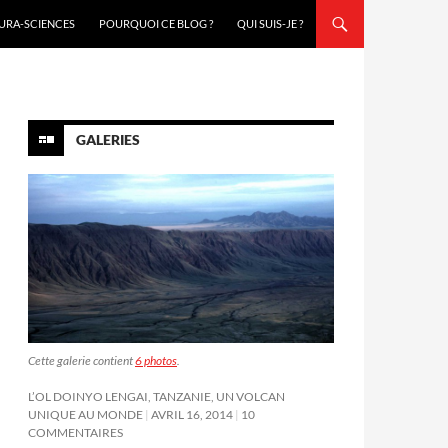
URA-SCIENCES
POURQUOI CE BLOG ?
QUI SUIS-JE ?
GALERIES
Cette galerie contient
6 photos
.
L’OL DOINYO LENGAI, TANZANIE, UN VOLCAN
UNIQUE AU MONDE
AVRIL 16, 2014
10
COMMENTAIRES