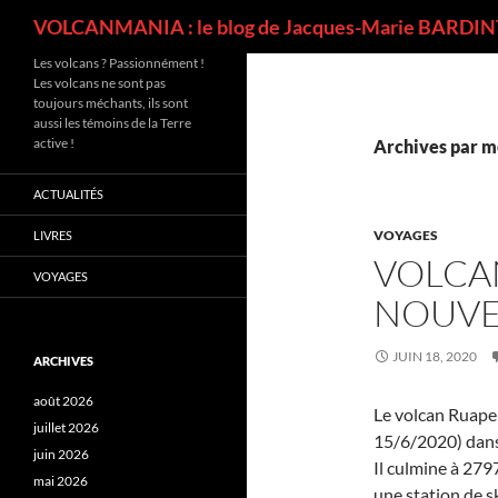
Recherche
VOLCANMANIA : le blog de Jacques-Marie BARDINT
Les volcans ? Passionnément !
Les volcans ne sont pas
toujours méchants, ils sont
aussi les témoins de la Terre
active !
Archives par m
ACTUALITÉS
VOYAGES
LIVRES
VOLCA
VOYAGES
NOUVE
JUIN 18, 2020
ARCHIVES
août 2026
Le volcan Ruape
juillet 2026
15/6/2020) dans
juin 2026
Il culmine à 279
mai 2026
une station de sk