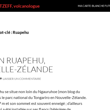
ALLER AU CONTENU
ZEFF, volcanologue
MA CARTE-BLANCHE FUT
ot-clé : Ruapehu
N RUAPEHU,
LLE-ZÉLANDE
LAISSER UN COMMENTAIRE
hu se situe non loin du Ngauruhoe (mon blog du
 le parc national du Tongariro en Nouvelle-Zélande.
7 m et son sommet est souvent enneigé ; d’ailleurs
i a été installée sur ses flancs (télésiège de