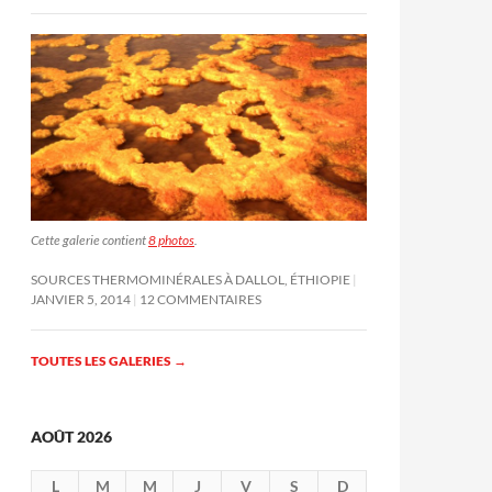
Cette galerie contient
8 photos
.
SOURCES THERMOMINÉRALES À DALLOL, ÉTHIOPIE
JANVIER 5, 2014
12 COMMENTAIRES
TOUTES LES GALERIES
→
AOÛT 2026
L
M
M
J
V
S
D