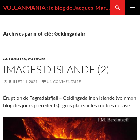
Recherche
VOLCANMANIA : le blog de Jacques-Marie BARDINTZEFF, volcanologue
ALLER
MENU
AU
PRINCI
CONTENU
Archives par mot-clé : Geldingadalir
ACTUALITÉS
,
VOYAGES
IMAGES D’ISLANDE (2)
JUILLET 11, 2021
UN COMMENTAIRE
Éruption de Fagradalsfjall – Geldingadalir en Islande (voir mon
blog des jours précédents) : gros plan sur les coulées de lave.