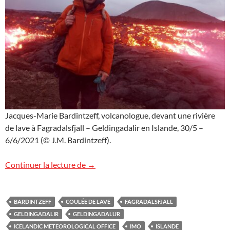
Jacques-Marie Bardintzeff, volcanologue, devant une rivière
de lave à Fagradalsfjall – Geldingadalir en Islande, 30/5 –
6/6/2021 (© J.M. Bardintzeff).
Rivière de lave en Islande
Continuer la lecture de
→
BARDINTZEFF
COULÉE DE LAVE
FAGRADALSFJALL
GELDINGADALIR
GELDINGADALUR
ICELANDIC METEOROLOGICAL OFFICE
IMO
ISLANDE