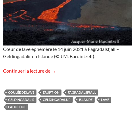
Cœur de lave éphémère le 14 juin 2021 à Fagradalsfjall –
Geldingadalir en Islande (© J.M. Bardintzeff).
Cœur de lave en Islande
Continuer la lecture de
→
COULÉE DE LAVE
ÉRUPTION
FAGRADALSFJALL
GELDINGADALIR
GELDINGADALUR
ISLANDE
LAVE
PAHOEHOE