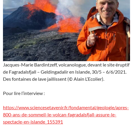
Jacques-Marie Bardintzeff, volcanologue, devant le site éruptif
de Fagradalsfjall – Geldingadalir en Islande, 30/5 – 6/6/2021.
Des fontaines de lave jaillissent (© Alain L’Ecolier).
Pour lire l’interview :
https://www.sciencesetavenir.fr/fondamental/geologie/apres-
800-ans-de-sommeil-le-volcan-fagradalsfjall-assure-le-
spectacle-en-islande_155391