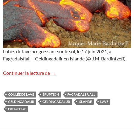
Lobes de lave progressant sur le sol, le 17 juin 2021, à
Fagradalsfjall – Geldingadalir en Islande (© J.M. Bardintzeff).
Lobes de lave en Islande
Continuer la lecture de
→
COULÉE DE LAVE
ÉRUPTION
FAGRADALSFJALL
GELDINGADALIR
GELDINGADALUR
ISLANDE
LAVE
PAHOEHOE