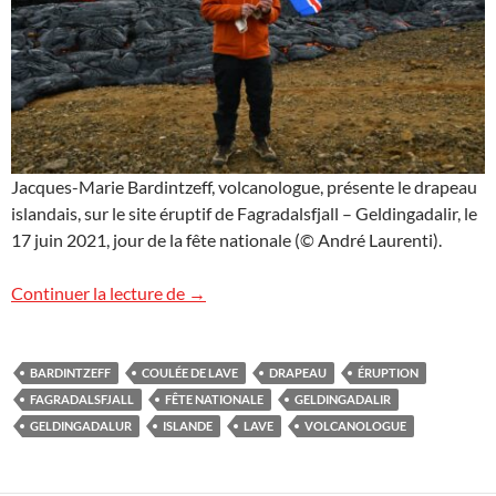
Jacques-Marie Bardintzeff, volcanologue, présente le drapeau
islandais, sur le site éruptif de Fagradalsfjall – Geldingadalir, le
17 juin 2021, jour de la fête nationale (© André Laurenti).
Le drapeau islandais
Continuer la lecture de
→
BARDINTZEFF
COULÉE DE LAVE
DRAPEAU
ÉRUPTION
FAGRADALSFJALL
FÊTE NATIONALE
GELDINGADALIR
GELDINGADALUR
ISLANDE
LAVE
VOLCANOLOGUE