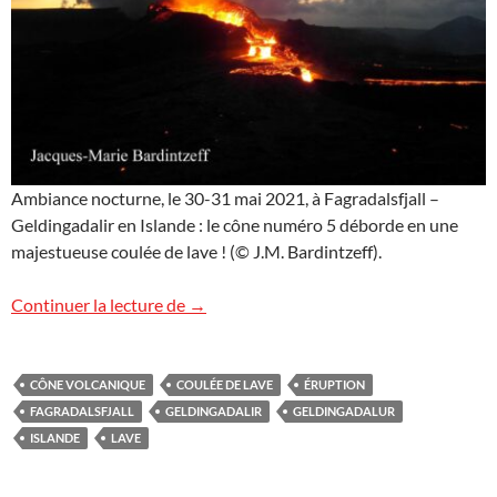
Ambiance nocturne, le 30-31 mai 2021, à Fagradalsfjall –
Geldingadalir en Islande : le cône numéro 5 déborde en une
majestueuse coulée de lave ! (© J.M. Bardintzeff).
Images d’Islande
Continuer la lecture de
→
CÔNE VOLCANIQUE
COULÉE DE LAVE
ÉRUPTION
FAGRADALSFJALL
GELDINGADALIR
GELDINGADALUR
ISLANDE
LAVE