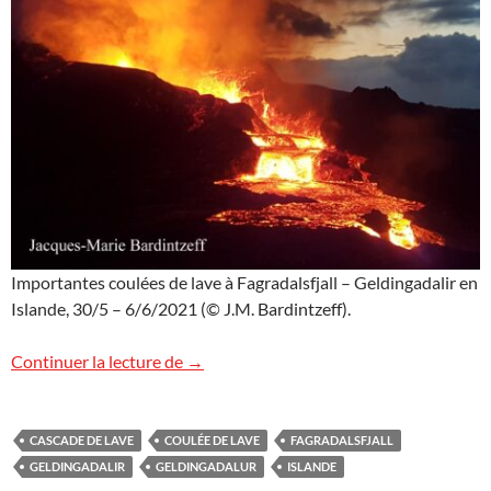
Importantes coulées de lave à Fagradalsfjall – Geldingadalir en
Islande, 30/5 – 6/6/2021 (© J.M. Bardintzeff).
Cascade de lave, Islande
Continuer la lecture de
→
CASCADE DE LAVE
COULÉE DE LAVE
FAGRADALSFJALL
GELDINGADALIR
GELDINGADALUR
ISLANDE