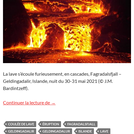
La lave s’écoule furieusement, en cascades, Fagradalsfjall –
Geldingadalir, Islande, nuit du 30-31 mai 2021 (© J.M.
Bardintzeff).
Images d’Islande (2)
Continuer la lecture de
→
COULÉE DE LAVE
ÉRUPTION
FAGRADALSFJALL
GELDINGADALIR
GELDINGADALUR
ISLANDE
LAVE