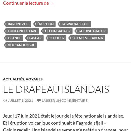
Islande : ITV pour Sciences et Avenir
Continuer la lecture de
→
BARDINTZEFF
ÉRUPTION
FAGRADALSFJALL
FONTAINE DE LAVE
GELDINGADALIR
GELDINGADALUR
ISLANDE
LASCAR
L’ECOLIER
SCIENCES ET AVENIR
VOLCANOLOGUE
ACTUALITÉS
,
VOYAGES
LE DRAPEAU ISLANDAIS
JUILLET 1, 2021
LAISSER UN COMMENTAIRE
Jeudi 17 juin 2021 était le jour de la fête nationale islandaise.
Et l’éruption volcanique continuait à Fagradalsfjall –
Geldingadalir. Une islandaise sympa m’a prêté un drapeau pour