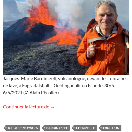
Jacques-Marie Bardintzeff, volcanologue, devant les fontaines
de lave, à Fagradalsfjall – Geldingadalir en Islande, 30/5 –
6/6/2021 (© Alain L’Ecolier).
Un grand bonjour d’Islande
Continuer la lecture de
→
80 JOURS VOYAGES
BARDINTZEFF
CHERMETTE
ÉRUPTION