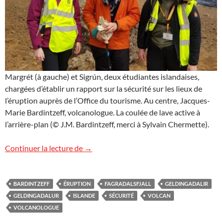
Margrét (à gauche) et Sigrún, deux étudiantes islandaises,
chargées d’établir un rapport sur la sécurité sur les lieux de
l’éruption auprès de l’Office du tourisme. Au centre, Jacques-
Marie Bardintzeff, volcanologue. La coulée de lave active à
l’arrière-plan (© J.M. Bardintzeff, merci à Sylvain Chermette).
Volcan, éruption et sécurité en Islande
Continuer la lecture de
→
BARDINTZEFF
ÉRUPTION
FAGRADALSFJALL
GELDINGADALIR
GELDINGADALUR
ISLANDE
SÉCURITÉ
VOLCAN
VOLCANOLOGUE