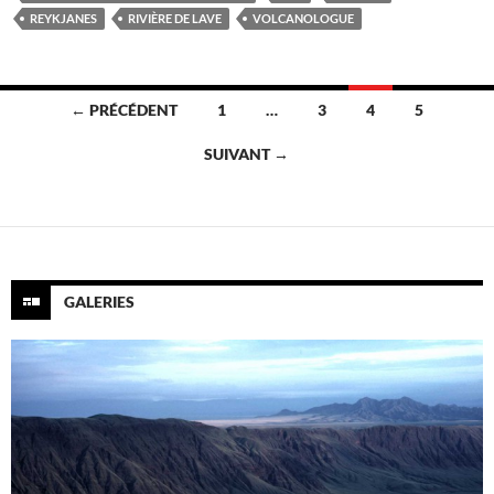
REYKJANES
RIVIÈRE DE LAVE
VOLCANOLOGUE
Navigation
← PRÉCÉDENT
1
…
3
4
5
des
SUIVANT →
articles
GALERIES