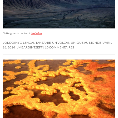
Cette galerie contient
6 photos
.
L’OL DOINYO LENGAI, TANZANIE, UN VOLCAN UNIQUE AU MONDE
AVRIL
16, 2014
JMBARDINTZEFF
10 COMMENTAIRES