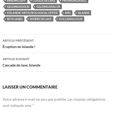
BARDINTZEFF
COULÉE DE LAVE
FAGRADALSFJALL
GELDINGADALIR
GELDINGADALUR
ICELANDIC METEOROLOGICAL OFFICE
IMO
ISLANDE
REYKJANES
RIVIÈRE DE LAVE
VOLCANOLOGUE
Navigation
ARTICLE PRÉCÉDENT
des
Éruption en Islande !
articles
ARTICLE SUIVANT
Cascade de lave, Islande
LAISSER UN COMMENTAIRE
Votre adresse e-mail ne sera pas publiée.
Les champs obligatoires
sont indiqués avec
*