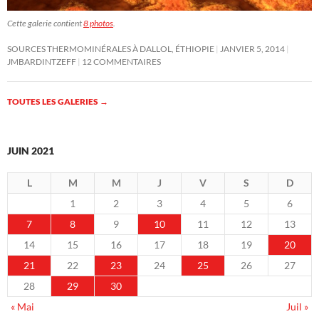
Cette galerie contient
8 photos
.
SOURCES THERMOMINÉRALES À DALLOL, ÉTHIOPIE
JANVIER 5, 2014
JMBARDINTZEFF
12 COMMENTAIRES
TOUTES LES GALERIES
→
JUIN 2021
L
M
M
J
V
S
D
1
2
3
4
5
6
7
8
9
10
11
12
13
14
15
16
17
18
19
20
21
22
23
24
25
26
27
28
29
30
« Mai
Juil »