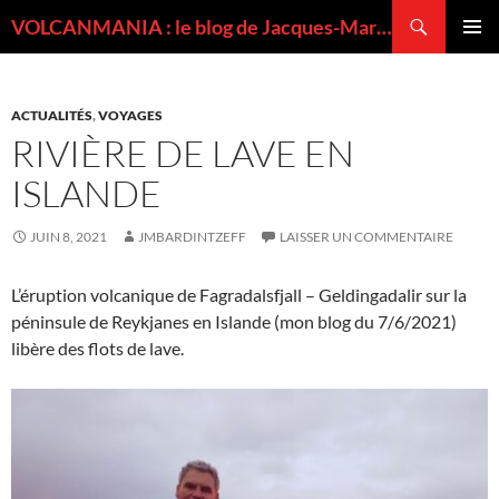
Recherche
VOLCANMANIA : le blog de Jacques-Marie BARDINTZEFF, volcanologue
ALLER
MENU
AU
PRINCI
CONTENU
ACTUALITÉS
,
VOYAGES
RIVIÈRE DE LAVE EN
ISLANDE
JUIN 8, 2021
JMBARDINTZEFF
LAISSER UN COMMENTAIRE
L’éruption volcanique de Fagradalsfjall – Geldingadalir sur la
péninsule de Reykjanes en Islande (mon blog du 7/6/2021)
libère des flots de lave.