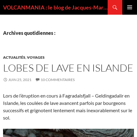
Recherche
VOLCANMANIA : le blog de Jacques-Marie BARDINTZEFF, volcanologue
ALLER
MENU
AU
PRINCI
CONTENU
Archives quotidiennes :
ACTUALITÉS
,
VOYAGES
LOBES DE LAVE EN ISLANDE
JUIN 25, 2021
10 COMMENTAIRES
Lors de l’éruption en cours à Fagradalsfjall – Geldingadalir en
Islande, les coulées de lave avancent parfois par bourgeons
successifs et grignotent lentement mais inexorablement sur le
sol.