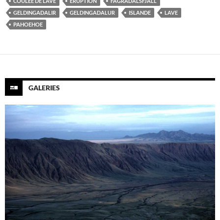
COULÉE DE LAVE
ÉRUPTION
FAGRADALSFJALL
GELDINGADALIR
GELDINGADALUR
ISLANDE
LAVE
PAHOEHOE
GALERIES