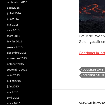
septembre 2016
août 2016
juillet 2016
juin 2016
mai 2016
avril 2016
Cœur de lave éph
mars 2016
Geldingadalir en
février 2016
janvier 2016
Continuer la lec
décembre 2015
novembre 2015
octobre 2015
septembre 2015
COULÉE DE LAVE
août 2015
GELDINGADALUR
juillet 2015
juin 2015
mai 2015
avril 2015
ACTUALITÉS
,
VOYA
mars 2015