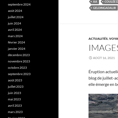
AA
COULÉE D
septembre 2024
GELDINGADALIR
août 2024
juillet 2024
juin 2024
avril 2024
mars 2024
ACTUALITÉS
,
VOYA
février 2024
IMAGES
janvier 2024
décembre 2023
AOÛT 16, 2021
novembre 2023
octobre 2023
Éruption actuell
septembre 2023
blog de juillet-
août 2023
elle émerge en 
juillet 2023
juin 2023
mai 2023
avril 2023
mars 2023