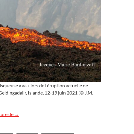
squeuse « aa » lors de l’éruption actuelle de
 Geldingadalir, Islande, 12-19 juin 2021 (© J.M.
Lave visqueuse en Islande
ture de
→