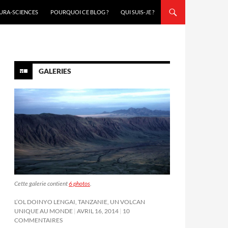
URA-SCIENCES
POURQUOI CE BLOG ?
QUI SUIS-JE ?
GALERIES
Cette galerie contient
6 photos
.
L’OL DOINYO LENGAI, TANZANIE, UN VOLCAN
UNIQUE AU MONDE
AVRIL 16, 2014
10
COMMENTAIRES