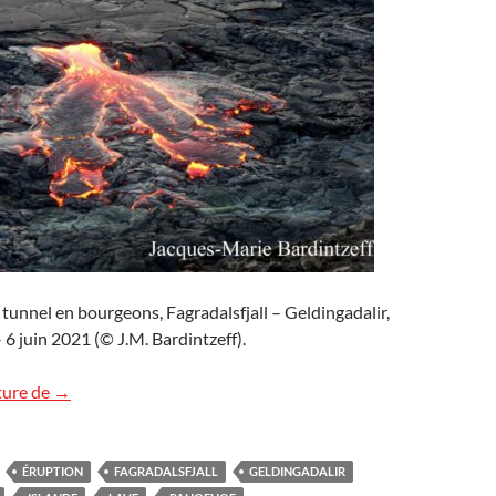
n tunnel en bourgeons, Fagradalsfjall – Geldingadalir,
 6 juin 2021 (© J.M. Bardintzeff).
Images d’Islande (6)
ture de
→
ÉRUPTION
FAGRADALSFJALL
GELDINGADALIR