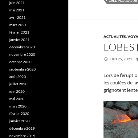
GELDINGADALUR
juin 2021
mai 2021
avril 2021
mars 2021
février 2021
ACTUALITÉS
,
VOYA
janvier 2021
LOBES 
décembre 2020
novembre 2020
JUIN 25, 2021
octobre 2020
septembre 2020
Lors de l’éruptio
août 2020
les coulées de l
juillet 2020
grignotent lente
juin 2020
mai 2020
mars 2020
février 2020
janvier 2020
décembre 2019
novembre 2019