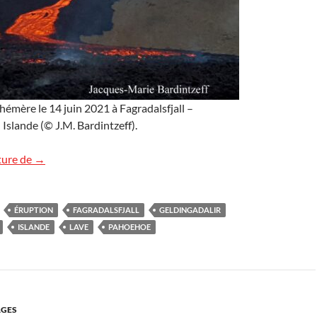
émère le 14 juin 2021 à Fagradalsfjall –
 Islande (© J.M. Bardintzeff).
Cœur de lave en Islande
ture de
→
ÉRUPTION
FAGRADALSFJALL
GELDINGADALIR
ISLANDE
LAVE
PAHOEHOE
GES