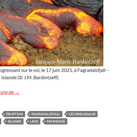
gressant sur le sol, le 17 juin 2021, à Fagradalsfjall –
 Islande (© J.M. Bardintzeff).
Lobes de lave en Islande
ture de
→
ÉRUPTION
FAGRADALSFJALL
GELDINGADALIR
ISLANDE
LAVE
PAHOEHOE