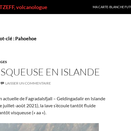
ALLER AU CONTENU
ZEFF, volcanologue
MA CARTE-BLANCHE FUT
ot-clé : Pahoehoe
GES
ISQUEUSE EN ISLANDE
LAISSER UN COMMENTAIRE
n actuelle de Fagradalsfjall – Geldingadalir en Islande
 juillet-août 2021), la lave s’écoule tantôt fluide
ntôt visqueuse (« aa »).