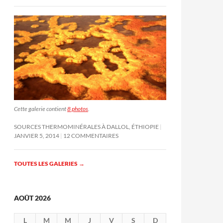
Cette galerie contient
8 photos
.
SOURCES THERMOMINÉRALES À DALLOL, ÉTHIOPIE
JANVIER 5, 2014
12 COMMENTAIRES
TOUTES LES GALERIES
→
AOÛT 2026
L
M
M
J
V
S
D