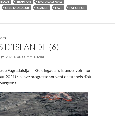
E LAVE
ÉRUPTION
FAGRADALSFJALL
GELDINGADALUR
ISLANDE
LAVE
PAHOEHOE
GES
 D’ISLANDE (6)
LAISSER UN COMMENTAIRE
e de Fagradalsfjall – Geldingadalir, Islande (voir mon
août 2021) : la lave progresse souvent en tunnels d’où
bourgeons.