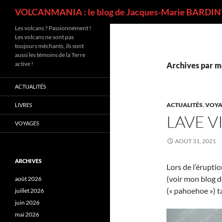
Recherche
VOLCANMANIA : le blog de Jacques-Marie BARDINT
Les volcans ? Passionnément !
Les volcans ne sont pas
toujours méchants, ils sont
aussi les témoins de la Terre
active !
Archives par m
ACTUALITÉS
ACTUALITÉS
,
VOYA
LIVRES
LAVE V
VOYAGES
AOÛT 31, 2021
ARCHIVES
Lors de l’éruptio
(voir mon blog de
août 2026
(« pahoehoe ») ta
juillet 2026
juin 2026
mai 2026