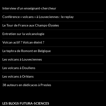
Interview d’un enseignant-chercheur
Conférence « volcans » à Louveciennes : le replay
Le Tour de France aux Champs-Élysées
Entretien sur la volcanologie
Volcan actif ? Volcan éteint ?
Le tephra de Romont en Belgique
Les volcans à Louveciennes
Les volcans à Doullens
Les volcans à Orléans
38 auteurs en dédicaces à Presles
LES BLOGS FUTURA-SCIENCES