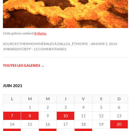
Cette galerie contient
8 photos
.
SOURCES THERMOMINÉRALES À DALLOL, ÉTHIOPIE
JANVIER 5, 2014
JMBARDINTZEFF
12 COMMENTAIRES
TOUTES LES GALERIES
→
JUIN 2021
L
M
M
J
V
S
D
1
2
3
4
5
6
7
8
9
10
11
12
13
14
15
16
17
18
19
20