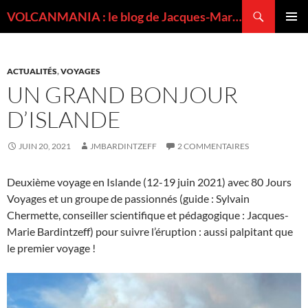
Recherche
VOLCANMANIA : le blog de Jacques-Marie BARDINTZEFF, volcanologue
ALLER
MENU
AU
PRINCI
CONTENU
ACTUALITÉS
,
VOYAGES
UN GRAND BONJOUR
D’ISLANDE
JUIN 20, 2021
JMBARDINTZEFF
2 COMMENTAIRES
Deuxième voyage en Islande (12-19 juin 2021) avec 80 Jours
Voyages et un groupe de passionnés (guide : Sylvain
Chermette, conseiller scientifique et pédagogique : Jacques-
Marie Bardintzeff) pour suivre l’éruption : aussi palpitant que
le premier voyage !