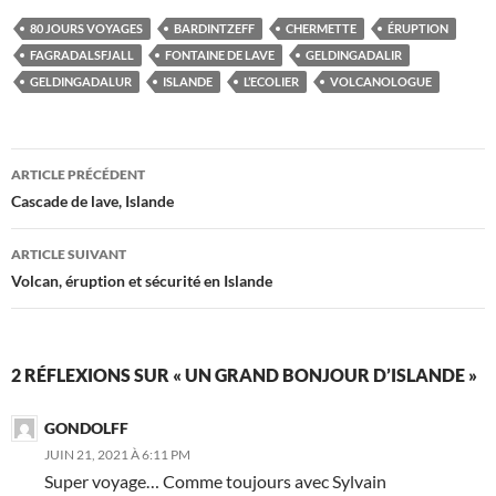
80 JOURS VOYAGES
BARDINTZEFF
CHERMETTE
ÉRUPTION
FAGRADALSFJALL
FONTAINE DE LAVE
GELDINGADALIR
GELDINGADALUR
ISLANDE
L’ECOLIER
VOLCANOLOGUE
Navigation
ARTICLE PRÉCÉDENT
des
Cascade de lave, Islande
articles
ARTICLE SUIVANT
Volcan, éruption et sécurité en Islande
2 RÉFLEXIONS SUR « UN GRAND BONJOUR D’ISLANDE »
GONDOLFF
JUIN 21, 2021 À 6:11 PM
Super voyage… Comme toujours avec Sylvain