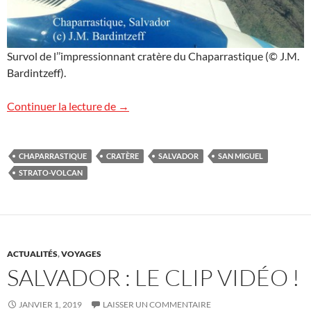
Survol de l’’impressionnant cratère du Chaparrastique (© J.M.
Bardintzeff).
Chaparrastique, Salvador
Continuer la lecture de
→
CHAPARRASTIQUE
CRATÈRE
SALVADOR
SAN MIGUEL
STRATO-VOLCAN
ACTUALITÉS
,
VOYAGES
SALVADOR : LE CLIP VIDÉO !
JANVIER 1, 2019
LAISSER UN COMMENTAIRE