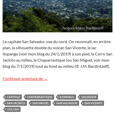
La capitale San Salvador, vue du nord. On reconnaît, en arrière-
plan, la silhouette double du volcan San Vicente, le lac
Ilopango (voir mon blog du 24/1/2019) à son pied, le Cerro San
Jacinto au milieu, le Chaparrastique (ou San Miguel, voir mon
blog du 7/1/2019) tout au fond au milieu (© J.M. Bardintzeff).
San Salvador, la capitale
Continuer la lecture de
→
CAPITALE
CHAPARRASTIQUE
ILOPANGO
SALVADOR
SAN JACINTO
SAN MIGUEL
SAN SALVADOR
SAN VICENTE
VOLCAN