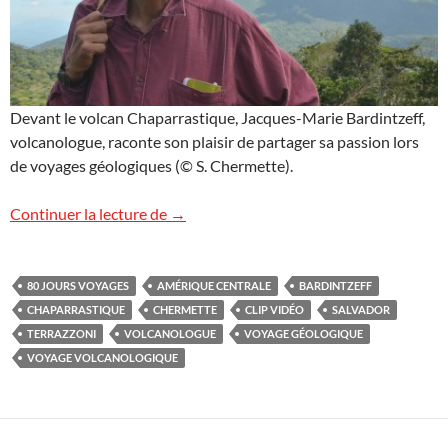
Devant le volcan Chaparrastique, Jacques-Marie Bardintzeff,
volcanologue, raconte son plaisir de partager sa passion lors
de voyages géologiques (© S. Chermette).
Salvador : le clip vidéo !
Continuer la lecture de
→
80 JOURS VOYAGES
AMÉRIQUE CENTRALE
BARDINTZEFF
CHAPARRASTIQUE
CHERMETTE
CLIP VIDÉO
SALVADOR
TERRAZZONI
VOLCANOLOGUE
VOYAGE GÉOLOGIQUE
VOYAGE VOLCANOLOGIQUE