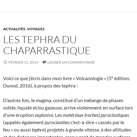
ACTUALITÉS
,
VOYAGES
LES TEPHRA DU
CHAPARRASTIQUE
FÉVRIER 11, 2019
LAISSER UN COMMENTAIRE
e
Voici ce que j’écris dans mon livre « Volcanologie » (5
édition,
Dunod, 2016), à propos des tephra :
D’autres fois, le magma, constitué d’un mélange de phases
solide, liquide et/ou gazeuse, arrive violemment en surface lors
d’une éruption
explosive
. Les
matériaux (roches) pyroclastiques
(appelés également
pyroclastites
c’est-à-dire « cassés par le
feu » ou aussi
tephra
) projetés à grande vitesse, à des altitudes
et des distances importantes, recouvrent de grandes surfaces.