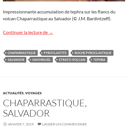
Impressionnante accumulation de tephra sur les flancs du
volcan Chaparrastique au Salvador (© J.M. Bardintzeff).
Les tephra du Chaparrastique
Continuer la lecture de
→
CHAPARRASTIQUE
PYROCLASTITE
ROCHE PYROCLASTIQUE
SALVADOR
SAN MIGUEL
STRATO-VOLCAN
TEPHRA
ACTUALITÉS
,
VOYAGES
CHAPARRASTIQUE,
SALVADOR
JANVIER 7, 2019
LAISSER UN COMMENTAIRE