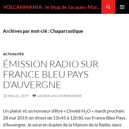
Recherche
VOLCANMANIA : le blog de Jacques-Marie BARDINTZEFF, volcanologue
ALLER
MENU
AU
PRINCI
CONTENU
Archives par mot-clé : Chaparrastique
ACTUALITÉS
ÉMISSION RADIO SUR
FRANCE BLEU PAYS
D’AUVERGNE
MAI 22, 2019
LAISSER UN COMMENTAIRE
Un plaisir et un honneur d’être « L’Invité H
O » mardi prochain
2
28 mai 2019, en direct de 11h45 à 12h30, sur France Bleu Pays
d’Auvergne. Je serai en duplex de la Maison de la Radio, dans