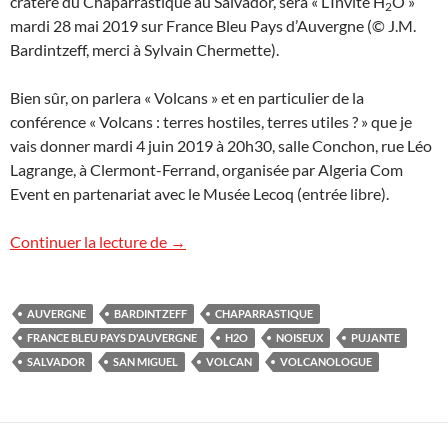
cratère du Chaparrastique au Salvador, sera « L’Invité H
O »
2
mardi 28 mai 2019 sur France Bleu Pays d’Auvergne (© J.M.
Bardintzeff, merci à Sylvain Chermette).
Bien sûr, on parlera « Volcans » et en particulier de la
conférence « Volcans : terres hostiles, terres utiles ? » que je
vais donner mardi 4 juin 2019 à 20h30, salle Conchon, rue Léo
Lagrange, à Clermont-Ferrand, organisée par Algeria Com
Event en partenariat avec le Musée Lecoq (entrée libre).
Émission Radio sur France Bleu Pays d’
Continuer la lecture de
→
AUVERGNE
BARDINTZEFF
CHAPARRASTIQUE
FRANCE BLEU PAYS D'AUVERGNE
H2O
NOISEUX
PUJANTE
SALVADOR
SAN MIGUEL
VOLCAN
VOLCANOLOGUE