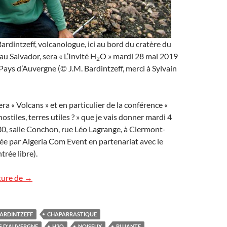
rdintzeff, volcanologue, ici au bord du cratère du
u Salvador, sera « L’Invité H
O » mardi 28 mai 2019
2
Pays d’Auvergne (© J.M. Bardintzeff, merci à Sylvain
era « Volcans » et en particulier de la conférence «
hostiles, terres utiles ? » que je vais donner mardi 4
0, salle Conchon, rue Léo Lagrange, à Clermont-
ée par Algeria Com Event en partenariat avec le
rée libre).
Émission Radio sur France Bleu Pays d’Auvergne
ture de
→
ARDINTZEFF
CHAPARRASTIQUE
S D'AUVERGNE
H2O
NOISEUX
PUJANTE