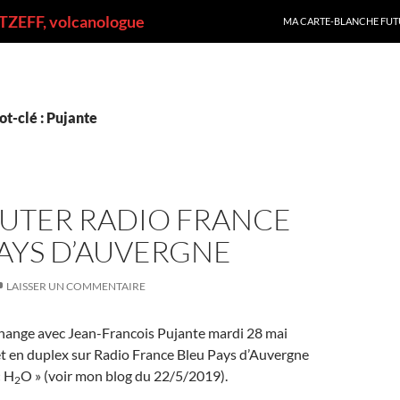
ALLER AU CONTENU
ZEFF, volcanologue
MA CARTE-BLANCHE FUT
t-clé : Pujante
UTER RADIO FRANCE
AYS D’AUVERGNE
LAISSER UN COMMENTAIRE
ange avec Jean-Francois Pujante mardi 28 mai
et en duplex sur Radio France Bleu Pays d’Auvergne
« H
O » (voir mon blog du 22/5/2019).
2