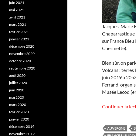
juin 2021
mai 2021
avril 2021
mars 2021
Jacques-Marie Ba
février 2021
Chaparrastique a
janvier 2021
sur France Bleu 
décembre 2020
Chermette).
novembre 2020
octobre 2020
Bien sûr, on parl
septembre 2020
Volcans : terres 
août 2020
juin 2019 à 20h3
juillet 2020
Ferrand, organis
juin 2020
Musée Lecoq (ent
mai 2020
mars 2020
Continuer la lec
février 2020
janvier 2020
décembre 2019
AUVERGNE
B
novembre 2019
FRANCE BLEU PAY