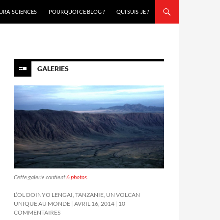
URA-SCIENCES
POURQUOI CE BLOG ?
QUI SUIS-JE ?
GALERIES
Cette galerie contient
6 photos
.
L’OL DOINYO LENGAI, TANZANIE, UN VOLCAN
UNIQUE AU MONDE
AVRIL 16, 2014
10
COMMENTAIRES