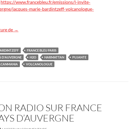
:
https://www.francebleu.fr/emissions/l-invite-
rgne/jacques-marie-bardintzeff-volcanologue-
Réécouter Radio France Bleu Pays d’Auvergne
ture de
→
ARDINTZEFF
FRANCE BLEU PARIS
S D'AUVERGNE
H2O
HARMATTAN
PUJANTE
LCANMANIA
VOLCANOLOGUE
ION RADIO SUR FRANCE
AYS D’AUVERGNE