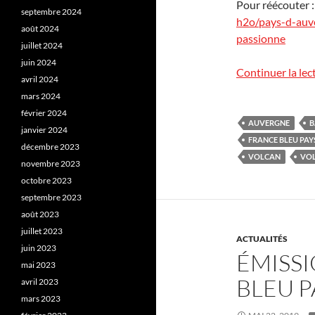
Pour réécouter 
septembre 2024
h2o/pays-d-auve
août 2024
passionne
juillet 2024
juin 2024
Continuer la lec
avril 2024
mars 2024
février 2024
AUVERGNE
B
janvier 2024
FRANCE BLEU PAY
décembre 2023
VOLCAN
VO
novembre 2023
octobre 2023
septembre 2023
août 2023
juillet 2023
ACTUALITÉS
juin 2023
ÉMISS
mai 2023
BLEU P
avril 2023
mars 2023