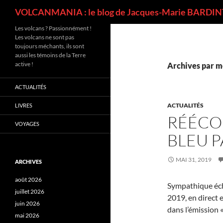
Recherche
VOLCANMANIA : le blog de Jacques-Marie BARDINT
Les volcans ? Passionnément !
Les volcans ne sont pas
toujours méchants, ils sont
aussi les témoins de la Terre
active !
Archives par mo
ACTUALITÉS
ACTUALITÉS
LIVRES
RÉÉCO
VOYAGES
BLEU P
MAI 31, 2019
ARCHIVES
août 2026
Sympathique éch
juillet 2026
2019, en direct 
juin 2026
dans l’émission 
mai 2026