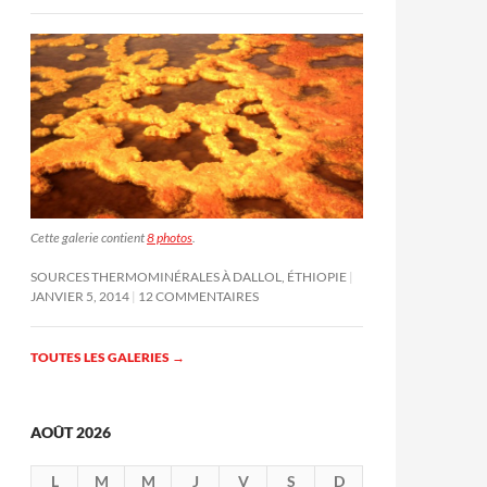
Cette galerie contient
8 photos
.
SOURCES THERMOMINÉRALES À DALLOL, ÉTHIOPIE
JANVIER 5, 2014
12 COMMENTAIRES
TOUTES LES GALERIES
→
AOÛT 2026
L
M
M
J
V
S
D