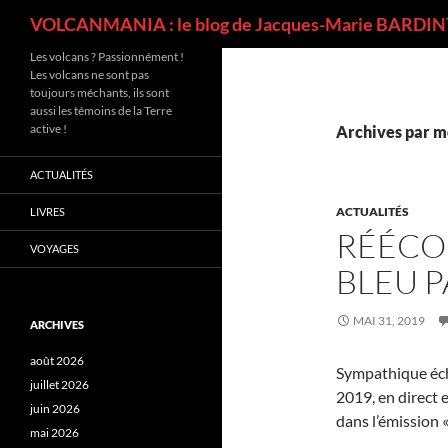
Recherche
VOLCANMANIA : le blog de Jacques-Marie BARDINT
Les volcans ? Passionnément !
Les volcans ne sont pas
toujours méchants, ils sont
aussi les témoins de la Terre
active !
Archives par m
ACTUALITÉS
ACTUALITÉS
LIVRES
RÉÉCO
VOYAGES
BLEU P
MAI 31, 2019
ARCHIVES
août 2026
Sympathique éch
juillet 2026
2019, en direct 
juin 2026
dans l’émission 
mai 2026