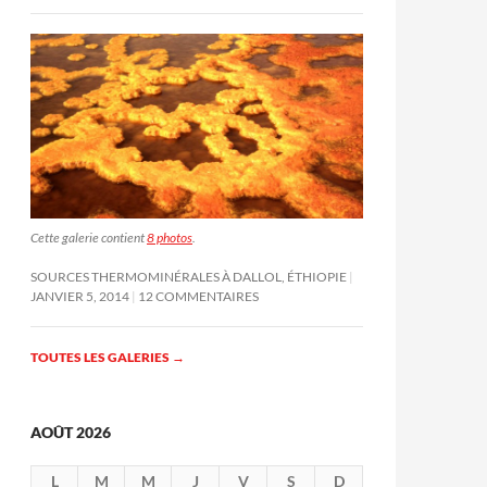
Cette galerie contient
8 photos
.
SOURCES THERMOMINÉRALES À DALLOL, ÉTHIOPIE
JANVIER 5, 2014
12 COMMENTAIRES
TOUTES LES GALERIES
→
AOÛT 2026
L
M
M
J
V
S
D