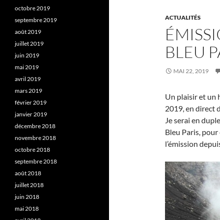
octobre 2019
ACTUALITÉS
septembre 2019
ÉMISS
août 2019
juillet 2019
BLEU P
juin 2019
mai 2019
MAI 22, 2019
avril 2019
mars 2019
Un plaisir et un 
février 2019
2019, en direct 
janvier 2019
Je serai en dupl
décembre 2018
Bleu Paris, pour
novembre 2018
l’émission depu
octobre 2018
septembre 2018
août 2018
juillet 2018
juin 2018
mai 2018