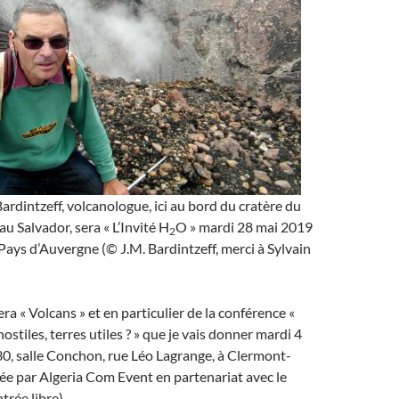
rdintzeff, volcanologue, ici au bord du cratère du
u Salvador, sera « L’Invité H
O » mardi 28 mai 2019
2
Pays d’Auvergne (© J.M. Bardintzeff, merci à Sylvain
era « Volcans » et en particulier de la conférence «
hostiles, terres utiles ? » que je vais donner mardi 4
0, salle Conchon, rue Léo Lagrange, à Clermont-
ée par Algeria Com Event en partenariat avec le
rée libre).