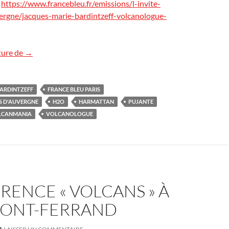
:
https://www.francebleu.fr/emissions/l-invite-
rgne/jacques-marie-bardintzeff-volcanologue-
Réécouter Radio France Bleu Pays d’Auvergne
ture de
→
ARDINTZEFF
FRANCE BLEU PARIS
S D'AUVERGNE
H2O
HARMATTAN
PUJANTE
LCANMANIA
VOLCANOLOGUE
ENCE « VOLCANS » À
ONT-FERRAND