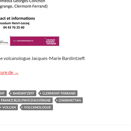
le volcanologue Jacques-Marie Bardintzeff.
Conférence « Volcans » à Clermont-Ferrand
ture de
→
ENT
BARDINTZEFF
CLERMONT-FERRAND
FRANCE BLEU PAYS D'AUVERGNE
L’HARMATTAN
VOLCAN
VOLCANOLOGUE