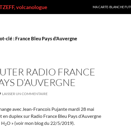
ALLER AU CONTENU
ZEFF, volcanologue
MA CARTE-BLANCHE FUT
ot-clé : France Bleu Pays d’Auvergne
UTER RADIO FRANCE
AYS D’AUVERGNE
LAISSER UN COMMENTAIRE
ange avec Jean-Francois Pujante mardi 28 mai
et en duplex sur Radio France Bleu Pays d’Auvergne
« H
O » (voir mon blog du 22/5/2019).
2