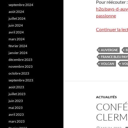
Pour réécouter 
septembre 2024
h2o/pays-d-auve
août 2024
passionne
juillet 2024
juin 2024
Continuer la lec
avril 2024
mars 2024
février 2024
AUVERGNE
B
janvier 2024
FRANCE BLEU PAY
décembre 2023
VOLCAN
VO
novembre 2023
octobre 2023
septembre 2023
août 2023
juillet 2023
ACTUALITÉS
juin 2023
CONFÉR
mai 2023
CLERM
avril 2023
mars 2023