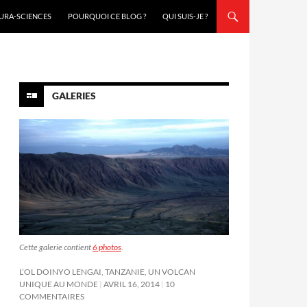
URA-SCIENCES
POURQUOI CE BLOG ?
QUI SUIS-JE ?
GALERIES
Cette galerie contient
6 photos
.
L’OL DOINYO LENGAI, TANZANIE, UN VOLCAN
UNIQUE AU MONDE
AVRIL 16, 2014
10
COMMENTAIRES