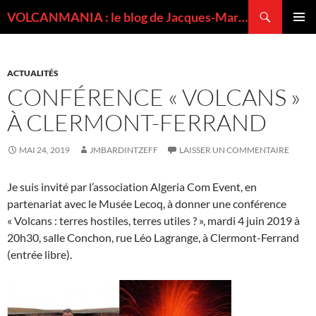
Recherche
VOLCANMANIA : le blog de Jacques-Marie BARDINTZEFF, volcanologue
ALLER
MENU
AU
PRINCI
CONTENU
ACTUALITÉS
CONFÉRENCE « VOLCANS »
À CLERMONT-FERRAND
MAI 24, 2019
JMBARDINTZEFF
LAISSER UN COMMENTAIRE
Je suis invité par l’association Algeria Com Event, en
partenariat avec le Musée Lecoq, à donner une conférence
« Volcans : terres hostiles, terres utiles ? », mardi 4 juin 2019 à
20h30, salle Conchon, rue Léo Lagrange, à Clermont-Ferrand
(entrée libre).