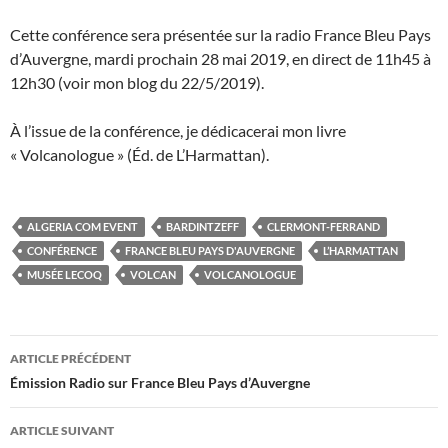
Cette conférence sera présentée sur la radio France Bleu Pays
d’Auvergne, mardi prochain 28 mai 2019, en direct de 11h45 à
12h30 (voir mon blog du 22/5/2019).
À l’issue de la conférence, je dédicacerai mon livre
« Volcanologue » (Éd. de L’Harmattan).
ALGERIA COM EVENT
BARDINTZEFF
CLERMONT-FERRAND
CONFÉRENCE
FRANCE BLEU PAYS D'AUVERGNE
L’HARMATTAN
MUSÉE LECOQ
VOLCAN
VOLCANOLOGUE
Navigation
ARTICLE PRÉCÉDENT
des
Émission Radio sur France Bleu Pays d’Auvergne
articles
ARTICLE SUIVANT