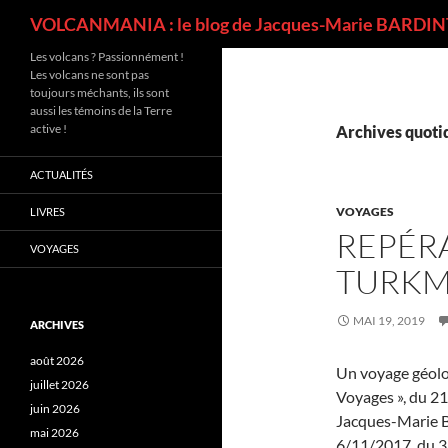
Recherche
VOLCANMANIA : le blog de Jacques-Marie BARDINT
Les volcans ? Passionnément !
Les volcans ne sont pas
toujours méchants, ils sont
aussi les témoins de la Terre
active !
Archives quotid
ACTUALITÉS
VOYAGES
LIVRES
REPÉR
VOYAGES
TURKM
MAI 19, 2019
ARCHIVES
août 2026
Un voyage géolo
juillet 2026
Voyages », du 21
juin 2026
Jacques-Marie Ba
mai 2026
6/11/2017, du 31