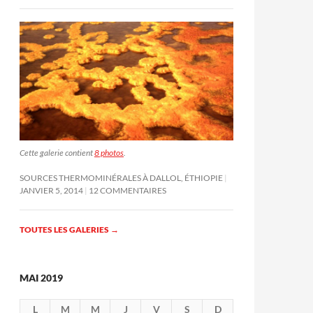
Cette galerie contient
8 photos
.
SOURCES THERMOMINÉRALES À DALLOL, ÉTHIOPIE
JANVIER 5, 2014
12 COMMENTAIRES
TOUTES LES GALERIES
→
MAI 2019
L
M
M
J
V
S
D