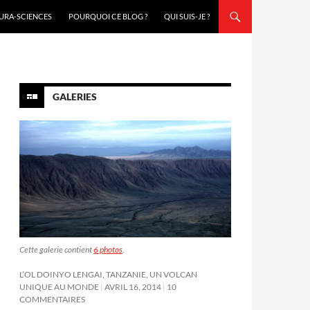
URA-SCIENCES
POURQUOI CE BLOG ?
QUI SUIS-JE ?
GALERIES
Cette galerie contient
6 photos
.
L’OL DOINYO LENGAI, TANZANIE, UN VOLCAN
UNIQUE AU MONDE
AVRIL 16, 2014
10
COMMENTAIRES