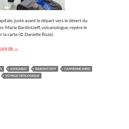
pitale, juste avant le départ vers le désert du
s-Marie Bardintzeff, volcanologue, repère le
 la carte (© Danielle Roze).
Repérage au Turkménistan
ture de
→
ES
ASHGABAT
BARDINTZEFF
CASPIENNE (MER)
VOYAGE GÉOLOGIQUE