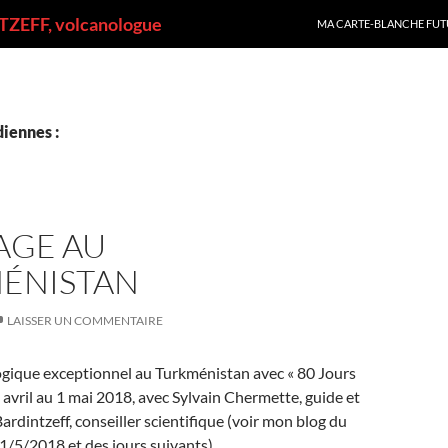
ALLER AU CONTENU
ZEFF, volcanologue
MA CARTE-BLANCHE FUT
iennes :
AGE AU
ÉNISTAN
LAISSER UN COMMENTAIRE
gique exceptionnel au Turkménistan avec « 80 Jours
 avril au 1 mai 2018, avec Sylvain Chermette, guide et
rdintzeff, conseiller scientifique (voir mon blog du
/5/2018 et des jours suivants).