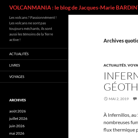
Recherche
VOLCANMANIA : le blog de Jacques-Marie BARDINT
Les volcans ? Passionnément !
Les volcans ne sont pas
toujours méchants, ils sont
aussi les témoins de la Terre
active !
Archives quotid
ACTUALITÉS
ACTUALITÉS
,
VOYA
LIVRES
INFERN
VOYAGES
GÉOTH
MAI 2, 2019
ARCHIVES
août 2026
À Infernillos, au
juillet 2026
nombreuses fumer
juin 2026
flux thermique p
mai 2026