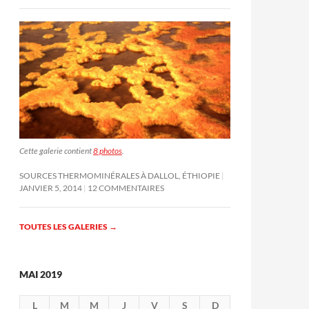
Cette galerie contient
8 photos
.
SOURCES THERMOMINÉRALES À DALLOL, ÉTHIOPIE
JANVIER 5, 2014
12 COMMENTAIRES
TOUTES LES GALERIES
→
MAI 2019
L
M
M
J
V
S
D