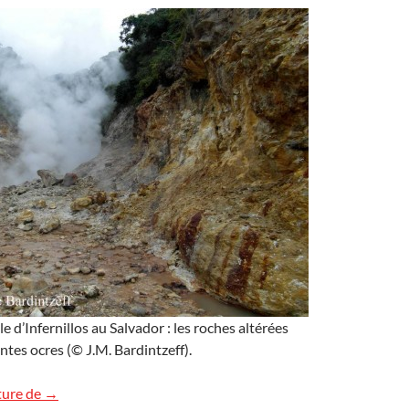
e d’Infernillos au Salvador : les roches altérées
ntes ocres (© J.M. Bardintzeff).
Infernillos, aire géothermale au Salvador
ture de
→