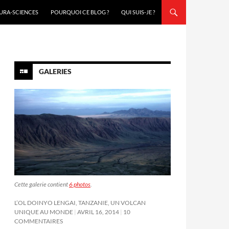
URA-SCIENCES
POURQUOI CE BLOG ?
QUI SUIS-JE ?
GALERIES
Cette galerie contient
6 photos
.
L’OL DOINYO LENGAI, TANZANIE, UN VOLCAN
UNIQUE AU MONDE
AVRIL 16, 2014
10
COMMENTAIRES