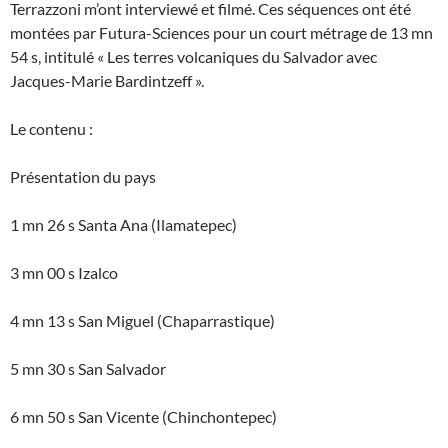
Terrazzoni m’ont interviewé et filmé. Ces séquences ont été
montées par Futura-Sciences pour un court métrage de 13 mn
54 s, intitulé « Les terres volcaniques du Salvador avec
Jacques-Marie Bardintzeff ».
Le contenu :
Présentation du pays
1 mn 26 s Santa Ana (Ilamatepec)
3 mn 00 s Izalco
4 mn 13 s San Miguel (Chaparrastique)
5 mn 30 s San Salvador
6 mn 50 s San Vicente (Chinchontepec)