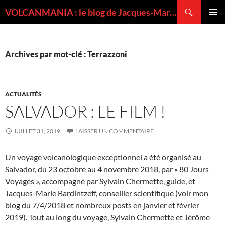
Recherche
VOLCANMANIA : le blog de Jacques-Marie BARDINTZEFF, volcanologue
ALLER
MENU
AU
PRINCI
CONTENU
Archives par mot-clé : Terrazzoni
ACTUALITÉS
SALVADOR : LE FILM !
JUILLET 31, 2019
LAISSER UN COMMENTAIRE
Un voyage volcanologique exceptionnel a été organisé au
Salvador, du 23 octobre au 4 novembre 2018, par « 80 Jours
Voyages », accompagné par Sylvain Chermette, guide, et
Jacques-Marie Bardintzeff, conseiller scientifique (voir mon
blog du 7/4/2018 et nombreux posts en janvier et février
2019). Tout au long du voyage, Sylvain Chermette et Jérôme