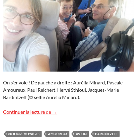
On s’envole ! De gauche a droite : Aurélia Minard, Pascale
Amoureux, Paul Reichert, Hervé Sthioul, Jacques-Marie
Bardintzeff (© selfie Aurélia Minard).
On s’envole au Salvador !
Continuer la lecture de
→
80 JOURS VOYAGES
AMOUREUX
AVION
BARDINTZEFF