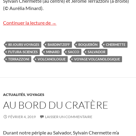
Sylvain Chermette (au centre) et Jérôme Terrazzoni (à droite)
(© Aurélia Minard).
Salvador : le film !
Continuer la lecture de
→
80 JOURS VOYAGES
BARDINTZEFF
BOQUERÓN
CHERMETTE
FUTURA-SCIENCES
MINARD
SACCO
SALVADOR
TERRAZZONI
VOLCANOLOGUE
VOYAGE VOLCANOLOGIQUE
ACTUALITÉS
,
VOYAGES
AU BORD DU CRATÈRE
FÉVRIER 4, 2019
LAISSER UN COMMENTAIRE
Durant notre périple au Salvador, Sylvain Chermette m’a