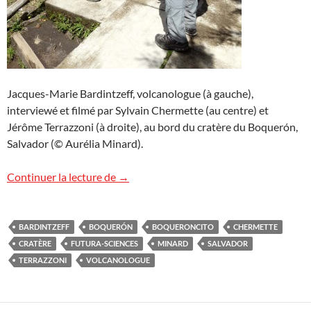
Jacques-Marie Bardintzeff, volcanologue (à gauche),
interviewé et filmé par Sylvain Chermette (au centre) et
Jérôme Terrazzoni (à droite), au bord du cratère du Boquerón,
Salvador (© Aurélia Minard).
Au bord du cratère
Continuer la lecture de
→
BARDINTZEFF
BOQUERÓN
BOQUERONCITO
CHERMETTE
CRATÈRE
FUTURA-SCIENCES
MINARD
SALVADOR
TERRAZZONI
VOLCANOLOGUE