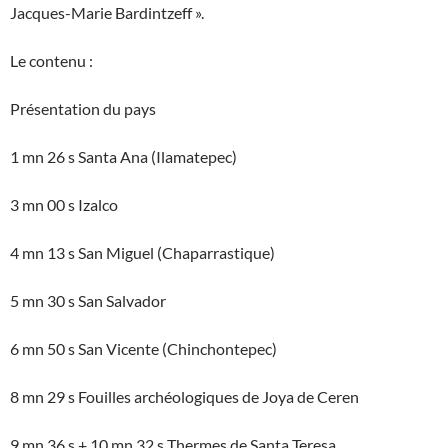
Jacques-Marie Bardintzeff ».
Le contenu :
Présentation du pays
1 mn 26 s Santa Ana (Ilamatepec)
3 mn 00 s Izalco
4 mn 13 s San Miguel (Chaparrastique)
5 mn 30 s San Salvador
6 mn 50 s San Vicente (Chinchontepec)
8 mn 29 s Fouilles archéologiques de Joya de Ceren
9 mn 36 s + 10 mn 32 s Thermes de Santa Teresa