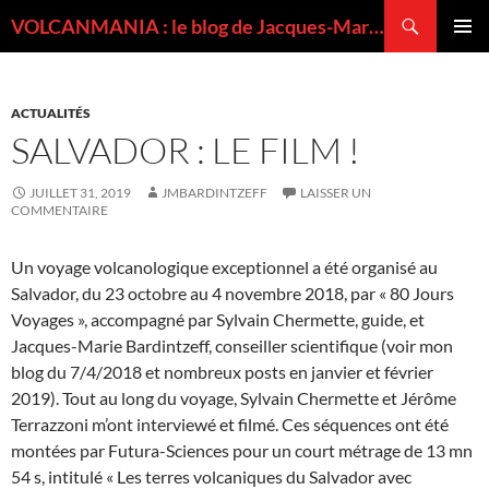
Recherche
VOLCANMANIA : le blog de Jacques-Marie BARDINTZEFF, volcanologue
ALLER
MENU
AU
PRINCI
CONTENU
ACTUALITÉS
SALVADOR : LE FILM !
JUILLET 31, 2019
JMBARDINTZEFF
LAISSER UN
COMMENTAIRE
Un voyage volcanologique exceptionnel a été organisé au
Salvador, du 23 octobre au 4 novembre 2018, par « 80 Jours
Voyages », accompagné par Sylvain Chermette, guide, et
Jacques-Marie Bardintzeff, conseiller scientifique (voir mon
blog du 7/4/2018 et nombreux posts en janvier et février
2019). Tout au long du voyage, Sylvain Chermette et Jérôme
Terrazzoni m’ont interviewé et filmé. Ces séquences ont été
montées par Futura-Sciences pour un court métrage de 13 mn
54 s, intitulé « Les terres volcaniques du Salvador avec