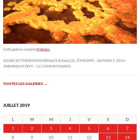
Cette galerie contient
8 photos
.
SOURCES THERMOMINÉRALES À DALLOL, ÉTHIOPIE
JANVIER 5, 2014
JMBARDINTZEFF
12 COMMENTAIRES
TOUTES LES GALERIES
→
JUILLET 2019
L
M
M
J
V
S
D
1
2
3
4
5
6
7
8
9
10
11
12
13
14