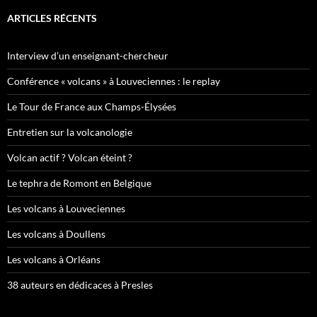
ARTICLES RÉCENTS
Interview d’un enseignant-chercheur
Conférence « volcans » à Louveciennes : le replay
Le Tour de France aux Champs-Élysées
Entretien sur la volcanologie
Volcan actif ? Volcan éteint ?
Le tephra de Romont en Belgique
Les volcans à Louveciennes
Les volcans à Doullens
Les volcans à Orléans
38 auteurs en dédicaces à Presles