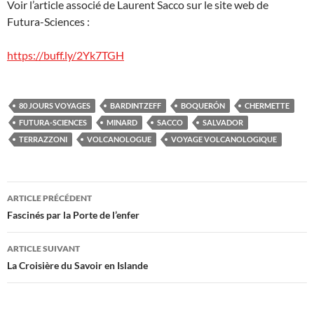
Voir l’article associé de Laurent Sacco sur le site web de
Futura-Sciences :
https://buff.ly/2Yk7TGH
80 JOURS VOYAGES
BARDINTZEFF
BOQUERÓN
CHERMETTE
FUTURA-SCIENCES
MINARD
SACCO
SALVADOR
TERRAZZONI
VOLCANOLOGUE
VOYAGE VOLCANOLOGIQUE
Navigation
ARTICLE PRÉCÉDENT
des
Fascinés par la Porte de l’enfer
articles
ARTICLE SUIVANT
La Croisière du Savoir en Islande