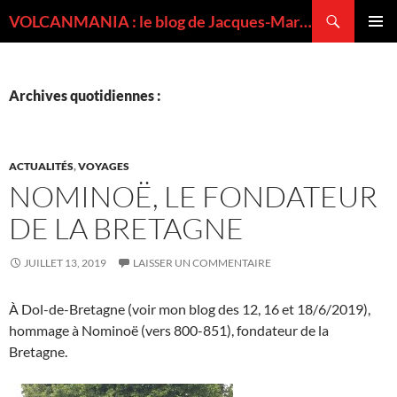
Recherche
VOLCANMANIA : le blog de Jacques-Marie BARDINTZEFF, volcanologue
ALLER
MENU
AU
PRINCI
CONTENU
Archives quotidiennes :
ACTUALITÉS
,
VOYAGES
NOMINOË, LE FONDATEUR
DE LA BRETAGNE
JUILLET 13, 2019
LAISSER UN COMMENTAIRE
À Dol-de-Bretagne (voir mon blog des 12, 16 et 18/6/2019),
hommage à Nominoë (vers 800-851), fondateur de la
Bretagne.