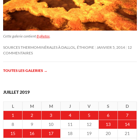
Cette galerie contient
8 photos
.
SOURCES THERMOMINÉRALES À DALLOL, ÉTHIOPIE
JANVIER 5, 2014
12
COMMENTAIRES
TOUTES LES GALERIES
→
JUILLET 2019
L
M
M
J
V
S
D
1
2
3
4
5
6
7
8
9
10
11
12
13
14
15
16
17
18
19
20
21