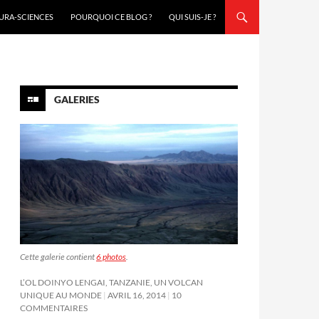
URA-SCIENCES
POURQUOI CE BLOG ?
QUI SUIS-JE ?
GALERIES
Cette galerie contient
6 photos
.
L’OL DOINYO LENGAI, TANZANIE, UN VOLCAN
UNIQUE AU MONDE
AVRIL 16, 2014
10
COMMENTAIRES