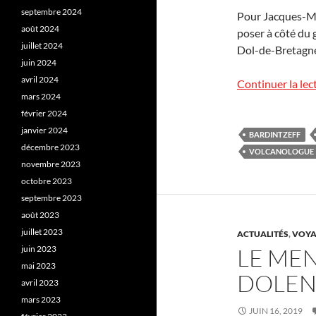
septembre 2024
Pour Jacques-Ma
août 2024
poser à côté du
juillet 2024
Dol-de-Bretagne 
juin 2024
avril 2024
Continuer la lec
mars 2024
février 2024
janvier 2024
BARDINTZEFF
décembre 2023
VOLCANOLOGUE
novembre 2023
octobre 2023
septembre 2023
août 2023
juillet 2023
ACTUALITÉS
,
VOYA
juin 2023
LE ME
mai 2023
DOLEN
avril 2023
mars 2023
JUIN 16, 2019