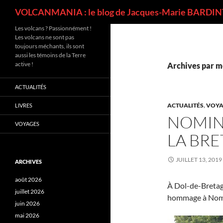
Recherche
VOLCANMANIA : le blog de Jacques-Marie BARDINT
Les volcans ? Passionnément !
Les volcans ne sont pas
toujours méchants, ils sont
aussi les témoins de la Terre
active !
Archives par m
ACTUALITÉS
ACTUALITÉS
,
VOYA
LIVRES
NOMIN
VOYAGES
LA BR
JUILLET 13, 2019
ARCHIVES
août 2026
À Dol-de-Bretag
juillet 2026
hommage à Nomin
juin 2026
mai 2026