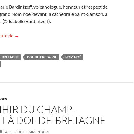
rie Bardintzeff, volcanologue, honneur et respect de
 grand Nominoë, devant la cathédrale Saint-Samson, à
(© Isabelle Bardintzeff).
Nominoë, le fondateur de la Bretagne
ture de
→
BRETAGNE
DOL-DE-BRETAGNE
NOMINOË
GES
NHIR DU CHAMP-
T À DOL-DE-BRETAGNE
LAISSER UN COMMENTAIRE