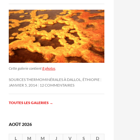
Cette galerie contient
8 photos
.
SOURCES THERMOMINÉRALES À DALLOL, ÉTHIOPIE
JANVIER 5, 2014
12 COMMENTAIRES
TOUTES LES GALERIES
→
AOÛT 2026
L
M
M
J
V
S
D