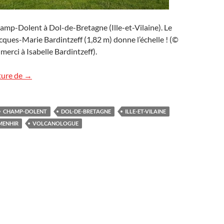
amp-Dolent à Dol-de-Bretagne (Ille-et-Vilaine). Le
ques-Marie Bardintzeff (1,82 m) donne l’échelle ! (©
 merci à Isabelle Bardintzeff).
Le menhir du Champ-Dolent à Dol-de-Bretagne
ture de
→
CHAMP-DOLENT
DOL-DE-BRETAGNE
ILLE-ET-VILAINE
MENHIR
VOLCANOLOGUE