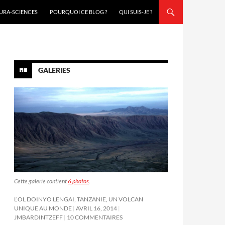
URA-SCIENCES
POURQUOI CE BLOG ?
QUI SUIS-JE ?
GALERIES
Cette galerie contient
6 photos
.
L’OL DOINYO LENGAI, TANZANIE, UN VOLCAN
UNIQUE AU MONDE
AVRIL 16, 2014
JMBARDINTZEFF
10 COMMENTAIRES