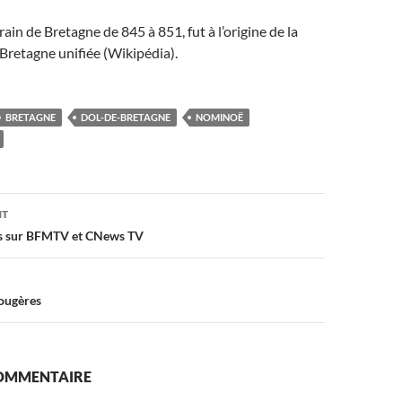
in de Bretagne de 845 à 851, fut à l’origine de la
Bretagne unifiée (Wikipédia).
BRETAGNE
DOL-DE-BRETAGNE
NOMINOË
on
NT
es sur BFMTV et CNews TV
Fougères
COMMENTAIRE