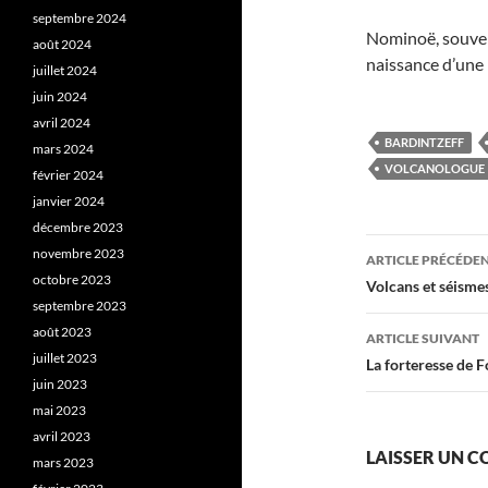
septembre 2024
Nominoë, souvera
août 2024
naissance d’une 
juillet 2024
juin 2024
avril 2024
BARDINTZEFF
mars 2024
VOLCANOLOGUE
février 2024
janvier 2024
décembre 2023
Navigati
novembre 2023
ARTICLE PRÉCÉDE
octobre 2023
des
Volcans et séism
septembre 2023
articles
août 2023
ARTICLE SUIVANT
juillet 2023
La forteresse de 
juin 2023
mai 2023
avril 2023
LAISSER UN 
mars 2023