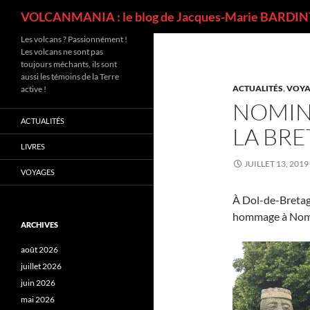
Recherche
VOLCANMANIA : le blog de Jacques-Marie BARDINT
Les volcans ? Passionnément !
Les volcans ne sont pas
toujours méchants, ils sont
aussi les témoins de la Terre
ACTUALITÉS
,
VOYA
active !
NOMIN
ACTUALITÉS
LA BR
LIVRES
JUILLET 13, 2019
VOYAGES
À Dol-de-Bretag
hommage à Nomin
ARCHIVES
août 2026
juillet 2026
juin 2026
mai 2026