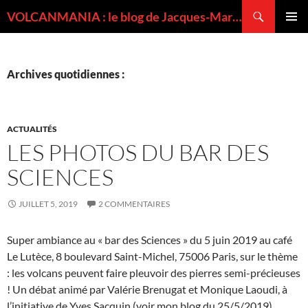
Recherche
VOLCANMANIA : le blog de Jacques-Marie BARDINTZEFF, volcanologue
ALLER
MENU
AU
PRINCI
CONTENU
Archives quotidiennes :
ACTUALITÉS
LES PHOTOS DU BAR DES
SCIENCES
JUILLET 5, 2019
2 COMMENTAIRES
Super ambiance au « bar des Sciences » du 5 juin 2019 au café
Le Lutèce, 8 boulevard Saint-Michel, 75006 Paris, sur le thème
: les volcans peuvent faire pleuvoir des pierres semi-précieuses
! Un débat animé par Valérie Brenugat et Monique Laoudi, à
l’initiative de Yves Sacquin (voir mon blog du 25/5/2019).