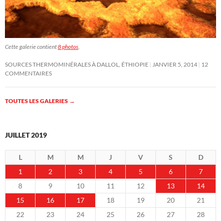
Cette galerie contient
8 photos
.
SOURCES THERMOMINÉRALES À DALLOL, ÉTHIOPIE
JANVIER 5, 2014
12
COMMENTAIRES
TOUTES LES GALERIES
→
JUILLET 2019
L
M
M
J
V
S
D
1
2
3
4
5
6
7
8
9
10
11
12
13
14
15
16
17
18
19
20
21
22
23
24
25
26
27
28