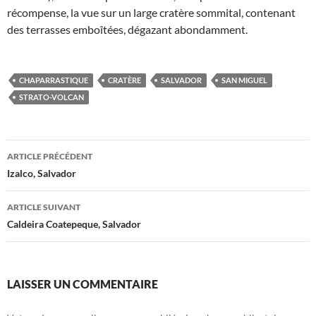
récompense, la vue sur un large cratère sommital, contenant
des terrasses emboîtées, dégazant abondamment.
CHAPARRASTIQUE
CRATÈRE
SALVADOR
SAN MIGUEL
STRATO-VOLCAN
Navigation
ARTICLE PRÉCÉDENT
des
Izalco, Salvador
articles
ARTICLE SUIVANT
Caldeira Coatepeque, Salvador
LAISSER UN COMMENTAIRE