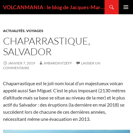
Recherche
VOLCANMANIA : le blog de Jacques-Marie BARDINTZEFF, volcanologue
ALLER
MENU
AU
PRINCI
CONTENU
ACTUALITÉS
,
VOYAGES
CHAPARRASTIQUE,
SALVADOR
JANVIER 7, 2019
JMBARDINTZEFF
LAISSER UN
COMMENTAIRE
Chaparrastique est le joli nom local d’un majestueux volcan
appelé aussi San Miguel. C’est le plus imposant (2130 mètres
d’altitude mais sa base se situe au niveau de la mer) et le plus
actif du Salvador : des éruptions (la dernière en mai 2018) se
succèdent lors de chacune de ces dernières années,
nécessitant même une évacuation en 2013.