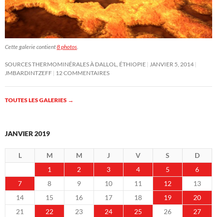
Cette galerie contient
8 photos
.
SOURCES THERMOMINÉRALES À DALLOL, ÉTHIOPIE
JANVIER 5, 2014
JMBARDINTZEFF
12 COMMENTAIRES
TOUTES LES GALERIES
→
JANVIER 2019
L
M
M
J
V
S
D
1
2
3
4
5
6
7
8
9
10
11
12
13
14
15
16
17
18
19
20
21
22
23
24
25
26
27