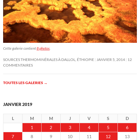
Cette galerie contient
8 photos
.
SOURCES THERMOMINÉRALES À DALLOL, ÉTHIOPIE
JANVIER 5, 2014
12
COMMENTAIRES
TOUTES LES GALERIES
→
JANVIER 2019
L
M
M
J
V
S
D
1
2
3
4
5
6
7
8
9
10
11
12
13