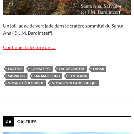
Un joli lac acide vert jade dans le cratère sommital du Santa
Ana (© J.M. Bardintzeff).
Volcan Santa Ana, Salvador
Continuer la lecture de
→
CRATÈRE
ILAMATEPEC
LAC DE CRATÈRE
LAHAR
SALVADOR
SAN MARCELINO
SANTA ANA
VOYAGE GÉOLOGIQUE
VOYAGE VOLCANOLOGIQUE
GALERIES