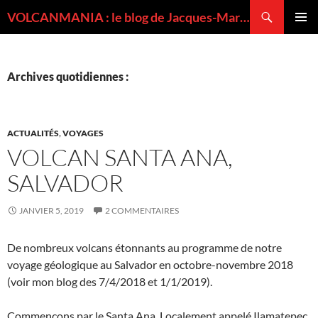
Recherche
VOLCANMANIA : le blog de Jacques-Marie BARDINTZEFF, volcanologue
ALLER
MENU
AU
PRINCI
CONTENU
Archives quotidiennes :
ACTUALITÉS
,
VOYAGES
VOLCAN SANTA ANA,
SALVADOR
JANVIER 5, 2019
2 COMMENTAIRES
De nombreux volcans étonnants au programme de notre
voyage géologique au Salvador en octobre-novembre 2018
(voir mon blog des 7/4/2018 et 1/1/2019).
Commençons par le Santa Ana. Localement appelé Ilamatepec,