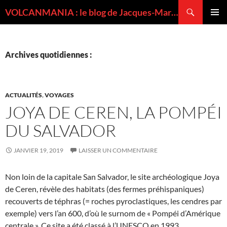
Recherche
VOLCANMANIA : le blog de Jacques-Marie BARDINTZEFF, volcanologue
ALLER
MENU
AU
PRINCI
CONTENU
Archives quotidiennes :
ACTUALITÉS
,
VOYAGES
JOYA DE CEREN, LA POMPÉI
DU SALVADOR
JANVIER 19, 2019
LAISSER UN COMMENTAIRE
Non loin de la capitale San Salvador, le site archéologique Joya
de Ceren, révèle des habitats (des fermes préhispaniques)
recouverts de téphras (= roches pyroclastiques, les cendres par
exemple) vers l’an 600, d’où le surnom de « Pompéi d’Amérique
centrale ». Ce site a été classé à l’UNESCO en 1993.