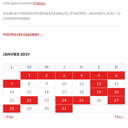
Cette galerie contient
8 photos
.
SOURCES THERMOMINÉRALES À DALLOL, ÉTHIOPIE
JANVIER 5, 2014
12
COMMENTAIRES
TOUTES LES GALERIES
→
JANVIER 2019
L
M
M
J
V
S
D
1
2
3
4
5
6
7
8
9
10
11
12
13
14
15
16
17
18
19
20
21
22
23
24
25
26
27
28
29
30
31
« Déc
Fév »