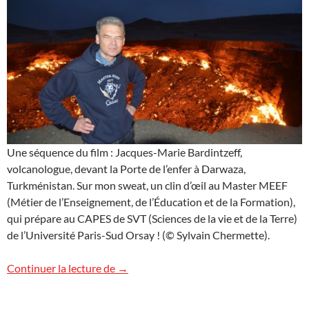
Une séquence du film : Jacques-Marie Bardintzeff,
volcanologue, devant la Porte de l’enfer à Darwaza,
Turkménistan. Sur mon sweat, un clin d’œil au Master MEEF
(Métier de l’Enseignement, de l’Éducation et de la Formation),
qui prépare au CAPES de SVT (Sciences de la vie et de la Terre)
de l’Université Paris-Sud Orsay ! (© Sylvain Chermette).
Turkménistan : le film !
Continuer la lecture de
→