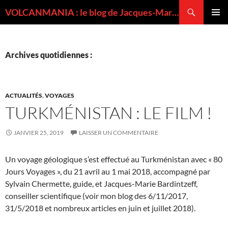
Recherche
VOLCANMANIA : le blog de Jacques-Marie BARDINTZEFF, volcanologue
ALLER
MENU
AU
PRINCI
CONTENU
Archives quotidiennes :
ACTUALITÉS
,
VOYAGES
TURKMÉNISTAN : LE FILM !
JANVIER 25, 2019
LAISSER UN COMMENTAIRE
Un voyage géologique s’est effectué au Turkménistan avec « 80
Jours Voyages », du 21 avril au 1 mai 2018, accompagné par
Sylvain Chermette, guide, et Jacques-Marie Bardintzeff,
conseiller scientifique (voir mon blog des 6/11/2017,
31/5/2018 et nombreux articles en juin et juillet 2018).