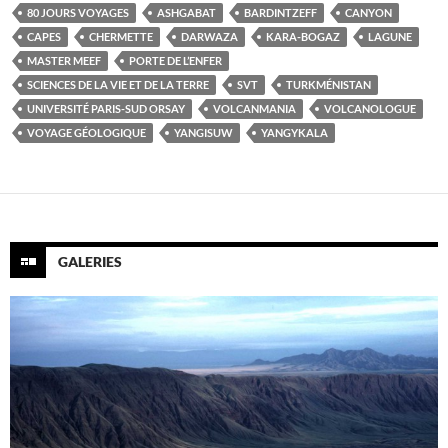
80 JOURS VOYAGES
ASHGABAT
BARDINTZEFF
CANYON
CAPES
CHERMETTE
DARWAZA
KARA-BOGAZ
LAGUNE
MASTER MEEF
PORTE DE L’ENFER
SCIENCES DE LA VIE ET DE LA TERRE
SVT
TURKMÉNISTAN
UNIVERSITÉ PARIS-SUD ORSAY
VOLCANMANIA
VOLCANOLOGUE
VOYAGE GÉOLOGIQUE
YANGISUW
YANGYKALA
GALERIES