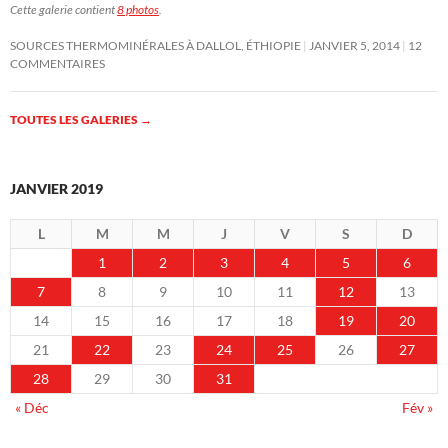
Cette galerie contient
8 photos
.
SOURCES THERMOMINÉRALES À DALLOL, ÉTHIOPIE
JANVIER 5, 2014
12
COMMENTAIRES
TOUTES LES GALERIES
→
JANVIER 2019
L
M
M
J
V
S
D
1
2
3
4
5
6
7
8
9
10
11
12
13
14
15
16
17
18
19
20
21
22
23
24
25
26
27
28
29
30
31
« Déc
Fév »