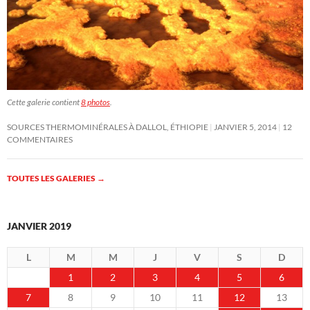
Cette galerie contient
8 photos
.
SOURCES THERMOMINÉRALES À DALLOL, ÉTHIOPIE
JANVIER 5, 2014
12
COMMENTAIRES
TOUTES LES GALERIES
→
JANVIER 2019
L
M
M
J
V
S
D
1
2
3
4
5
6
7
8
9
10
11
12
13