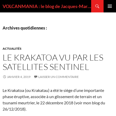
Recherche
VOLCANMANIA : le blog de Jacques-Marie BARDINTZEFF, volcanologue
ALLER
MENU
AU
PRINCI
CONTENU
Archives quotidiennes :
ACTUALITÉS
LE KRAKATOA VU PAR LES
SATELLITES SENTINEL
JANVIER 4, 2019
LAISSER UN COMMENTAIRE
Le Krakatoa (ou Krakatau) a été le siège d’une importante
phase éruptive, associée à un glissement de terrain et un
tsunami meurtrier, le 22 décembre 2018 (voir mon blog du
26/12/2018).