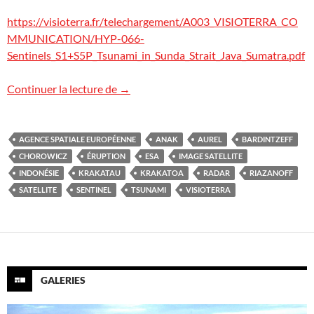
https://visioterra.fr/telechargement/A003_VISIOTERRA_CO
MMUNICATION/HYP-066-
Sentinels_S1+S5P_Tsunami_in_Sunda_Strait_Java_Sumatra.pdf
Le Krakatoa vu par les satellites Sentinel
Continuer la lecture de
→
AGENCE SPATIALE EUROPÉENNE
ANAK
AUREL
BARDINTZEFF
CHOROWICZ
ÉRUPTION
ESA
IMAGE SATELLITE
INDONÉSIE
KRAKATAU
KRAKATOA
RADAR
RIAZANOFF
SATELLITE
SENTINEL
TSUNAMI
VISIOTERRA
GALERIES