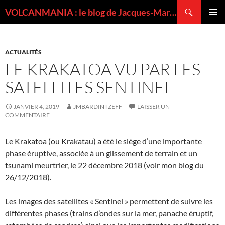
Recherche
VOLCANMANIA : le blog de Jacques-Marie BARDINTZEFF, volcanologue
ALLER
MENU
AU
PRINCI
CONTENU
ACTUALITÉS
LE KRAKATOA VU PAR LES
SATELLITES SENTINEL
JANVIER 4, 2019
JMBARDINTZEFF
LAISSER UN
COMMENTAIRE
Le Krakatoa (ou Krakatau) a été le siège d’une importante
phase éruptive, associée à un glissement de terrain et un
tsunami meurtrier, le 22 décembre 2018 (voir mon blog du
26/12/2018).
Les images des satellites « Sentinel » permettent de suivre les
différentes phases (trains d’ondes sur la mer, panache éruptif,