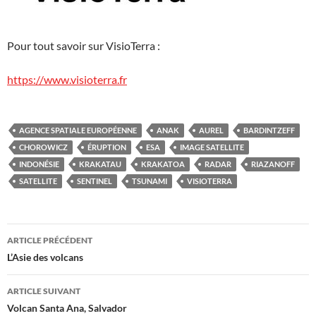
Pour tout savoir sur VisioTerra :
https://www.visioterra.fr
AGENCE SPATIALE EUROPÉENNE
ANAK
AUREL
BARDINTZEFF
CHOROWICZ
ÉRUPTION
ESA
IMAGE SATELLITE
INDONÉSIE
KRAKATAU
KRAKATOA
RADAR
RIAZANOFF
SATELLITE
SENTINEL
TSUNAMI
VISIOTERRA
Navigation
ARTICLE PRÉCÉDENT
des
L’Asie des volcans
articles
ARTICLE SUIVANT
Volcan Santa Ana, Salvador