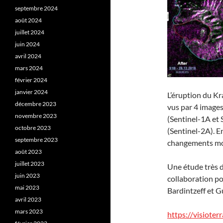
septembre 2024
août 2024
juillet 2024
juin 2024
avril 2024
mars 2024
février 2024
janvier 2024
L’éruption du K
décembre 2023
vus par 4 images 
novembre 2023
(Sentinel-1A et S
octobre 2023
(Sentinel-2A). En
septembre 2023
changements mor
août 2023
juillet 2023
Une étude très dé
juin 2023
collaboration p
mai 2023
Bardintzeff et G
avril 2023
mars 2023
https://visiot