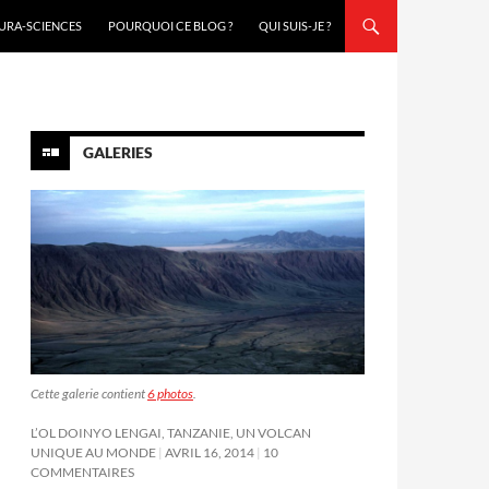
URA-SCIENCES
POURQUOI CE BLOG ?
QUI SUIS-JE ?
GALERIES
Cette galerie contient
6 photos
.
L’OL DOINYO LENGAI, TANZANIE, UN VOLCAN
UNIQUE AU MONDE
AVRIL 16, 2014
10
COMMENTAIRES