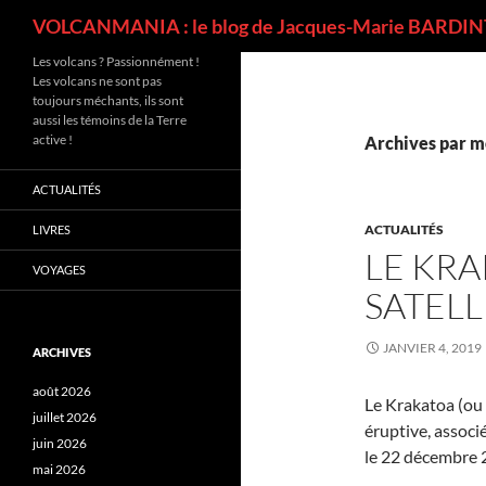
Recherche
VOLCANMANIA : le blog de Jacques-Marie BARDINT
Les volcans ? Passionnément !
Les volcans ne sont pas
toujours méchants, ils sont
aussi les témoins de la Terre
active !
Archives par mo
ACTUALITÉS
ACTUALITÉS
LIVRES
LE KRA
VOYAGES
SATELL
JANVIER 4, 2019
ARCHIVES
août 2026
Le Krakatoa (ou 
juillet 2026
éruptive, associ
juin 2026
le 22 décembre 
mai 2026