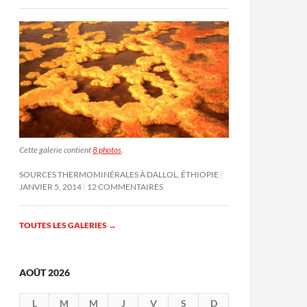
Cette galerie contient
8 photos
.
SOURCES THERMOMINÉRALES À DALLOL, ÉTHIOPIE
JANVIER 5, 2014
12 COMMENTAIRES
TOUTES LES GALERIES
→
AOÛT 2026
L
M
M
J
V
S
D