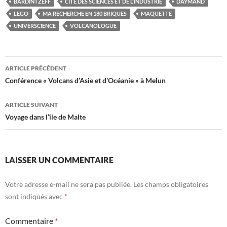
BARDINTZEFF
CITÉ DES SCIENCES ET DE L'INDUSTRIE
DAYMAND
LEGO
MA RECHERCHE EN 180 BRIQUES
MAQUETTE
UNIVERSCIENCE
VOLCANOLOGUE
Navigation
ARTICLE PRÉCÉDENT
des
Conférence « Volcans d’Asie et d’Océanie » à Melun
articles
ARTICLE SUIVANT
Voyage dans l’île de Malte
LAISSER UN COMMENTAIRE
Votre adresse e-mail ne sera pas publiée.
Les champs obligatoires
sont indiqués avec
*
Commentaire
*