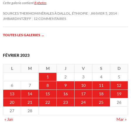
Cette galerie contient
8 photos
.
SOURCES THERMOMINÉRALES À DALLOL, ÉTHIOPIE
JANVIER 5, 2014
JMBARDINTZEFF
12 COMMENTAIRES
TOUTES LES GALERIES
→
FÉVRIER 2023
L
M
M
J
V
S
D
1
2
3
4
5
6
7
8
9
10
11
12
13
14
15
16
17
18
19
20
21
22
23
24
25
26
27
28
« Jan
Mar »