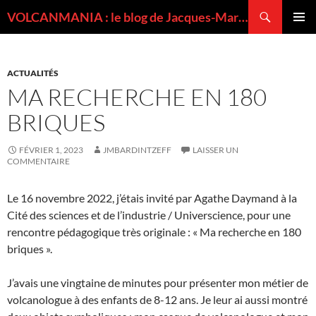
Recherche
VOLCANMANIA : le blog de Jacques-Marie BARDINTZEFF, volcanologue
ALLER
MENU
AU
PRINCI
CONTENU
ACTUALITÉS
MA RECHERCHE EN 180
BRIQUES
FÉVRIER 1, 2023
JMBARDINTZEFF
LAISSER UN
COMMENTAIRE
Le 16 novembre 2022, j’étais invité par Agathe Daymand à la
Cité des sciences et de l’industrie / Universcience, pour une
rencontre pédagogique très originale : « Ma recherche en 180
briques ».
J’avais une vingtaine de minutes pour présenter mon métier de
volcanologue à des enfants de 8-12 ans. Je leur ai aussi montré