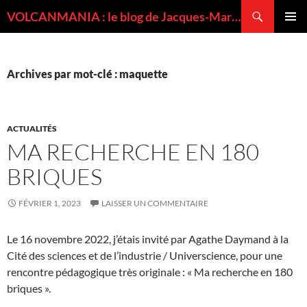
Recherche
VOLCANMANIA : le blog de Jacques-Marie BARDINTZEFF, volcanologue
ALLER
MENU
AU
PRINCI
CONTENU
Archives par mot-clé : maquette
ACTUALITÉS
MA RECHERCHE EN 180
BRIQUES
FÉVRIER 1, 2023
LAISSER UN COMMENTAIRE
Le 16 novembre 2022, j’étais invité par Agathe Daymand à la
Cité des sciences et de l’industrie / Universcience, pour une
rencontre pédagogique très originale : « Ma recherche en 180
briques ».