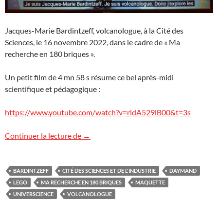
Jacques-Marie Bardintzeff, volcanologue, à la Cité des
Sciences, le 16 novembre 2022, dans le cadre de « Ma
recherche en 180 briques ».
Un petit film de 4 mn 58 s résume ce bel après-midi
scientifique et pédagogique :
https://www.youtube.com/watch?v=rldA529lB00&t=3s
Ma recherche en 180 briques
Continuer la lecture de
→
BARDINTZEFF
CITÉ DES SCIENCES ET DE L'INDUSTRIE
DAYMAND
LEGO
MA RECHERCHE EN 180 BRIQUES
MAQUETTE
UNIVERSCIENCE
VOLCANOLOGUE