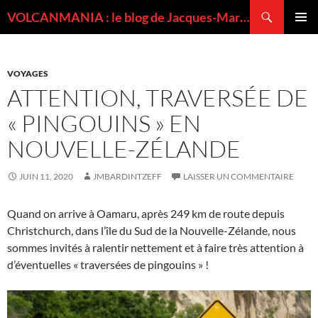
Recherche
VOLCANMANIA : le blog de Jacques-Marie BARDINTZEFF, volcanologue
ALLER
MENU
AU
PRINCI
CONTENU
VOYAGES
ATTENTION, TRAVERSÉE DE
« PINGOUINS » EN
NOUVELLE-ZÉLANDE
JUIN 11, 2020
JMBARDINTZEFF
LAISSER UN COMMENTAIRE
Quand on arrive à Oamaru, après 249 km de route depuis
Christchurch, dans l’île du Sud de la Nouvelle-Zélande, nous
sommes invités à ralentir nettement et à faire très attention à
d’éventuelles « traversées de pingouins » !