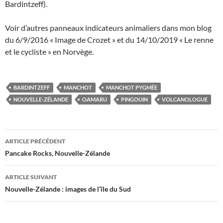
Bardintzeff).
Voir d’autres panneaux indicateurs animaliers dans mon blog
du 6/9/2016 « Image de Crozet » et du 14/10/2019 « Le renne
et le cycliste » en Norvège.
BARDINTZEFF
MANCHOT
MANCHOT PYGMÉE
NOUVELLE-ZÉLANDE
OAMARU
PINGOUIN
VOLCANOLOGUE
Navigation
ARTICLE PRÉCÉDENT
des
Pancake Rocks, Nouvelle-Zélande
articles
ARTICLE SUIVANT
Nouvelle-Zélande : images de l’île du Sud