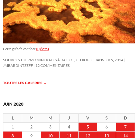
Cette galerie contient
8 photos
.
SOURCES THERMOMINÉRALES À DALLOL, ÉTHIOPIE
JANVIER 5, 2014
JMBARDINTZEFF
12 COMMENTAIRES
TOUTES LES GALERIES
→
JUIN 2020
L
M
M
J
V
S
D
1
2
3
4
5
6
7
8
9
10
11
12
13
14