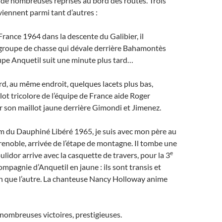
 à de nombreuses reprises au bord des routes. Trois
iennent parmi tant d’autres :
France 1964 dans la descente du Galibier, il
 groupe de chasse qui dévale derrière Bahamontès
upe Anquetil suit une minute plus tard…
ard, au même endroit, quelques lacets plus bas,
lot tricolore de l’équipe de France aide Roger
 son maillot jaune derrière Gimondi et Jimenez.
m du Dauphiné Libéré 1965, je suis avec mon père au
noble, arrivée de l’étape de montagne. Il tombe une
e
oulidor arrive avec la casquette de travers, pour la 3
ompagnie d’Anquetil en jaune : ils sont transis et
un que l’autre. La chanteuse Nancy Holloway anime
 nombreuses victoires, prestigieuses.