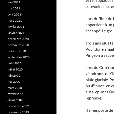
Je l’ai applaudi
juin 2021
souvenirs me rev
mai 2021
avril 2021
Lors du Tour de 
mars 2021
appartient à un
février 2021
échappé. Le gro
janvier 2021
décembre 2020
Trois ans plus t
novembre 2020
Poulidor en mail
octobre 2020
Pingeon à sauver
septembre 2020
août 2020
Lors du Critériu
juillet 2020
vélodrome de Gre
juin 2020
pluie glaciale. P
mai 2020
e
ou 4
place, en c
mars 2020
aussi épuisés l’
février 2020
l’épreuve.
janvier 2020
décembre 2019
Il a remporté de
novembre 2019