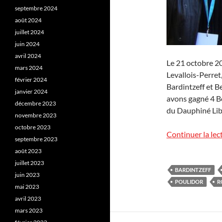
septembre 2024
août 2024
juillet 2024
juin 2024
avril 2024
Le 21 octobre 20
mars 2024
Levallois-Perret
février 2024
Bardintzeff et B
janvier 2024
avons gagné 4 B
décembre 2023
du Dauphiné Libé
novembre 2023
octobre 2023
Continuer la lec
septembre 2023
août 2023
juillet 2023
BARDINTZEFF
juin 2023
POULIDOR
R
mai 2023
avril 2023
mars 2023