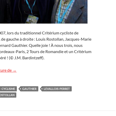
07, lors du traditionnel Critérium cycliste de
, de gauche à droite : Louis Rostollan, Jacques-Marie
ernard Gauthier. Quelle joie ! À nous trois, nous
ordeaux-Paris, 2 Tours de Romandie et un Critérium
ré ! (© J.M. Bardintzeff).
Louis Rostollan, champion cycliste
ture de
→
CYCLISME
GAUTHIER
LEVALLOIS-PERRET
OSTOLLAN