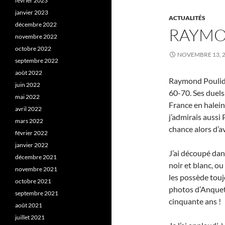
février 2023
janvier 2023
ACTUALITÉS
décembre 2022
RAYMO
novembre 2022
octobre 2022
NOVEMBRE 13, 
septembre 2022
août 2022
Raymond Poulido
juin 2022
60-70. Ses duels
mai 2022
France en haleine
avril 2022
j’admirais aussi 
mars 2022
chance alors d’a
février 2022
janvier 2022
J’ai découpé dan
décembre 2021
noir et blanc, ou
novembre 2021
les possède touj
octobre 2021
photos d’Anqueti
septembre 2021
cinquante ans !
août 2021
juillet 2021