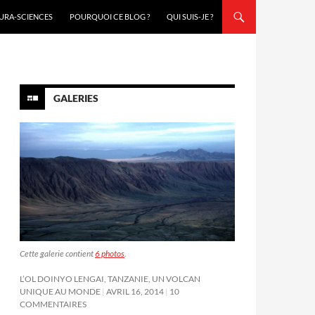
URA-SCIENCES
POURQUOI CE BLOG ?
QUI SUIS-JE ?
GALERIES
Cette galerie contient
6 photos
.
L’OL DOINYO LENGAI, TANZANIE, UN VOLCAN
UNIQUE AU MONDE
AVRIL 16, 2014
10
COMMENTAIRES