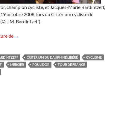
r, champion cycliste, et Jacques-Marie Bardintzeff,
 19 octobre 2008, lors du Critérium cycliste de
(© J.M. Bardintzeff).
Raymond Poulidor
ture de
→
ARDINTZEFF
CRITÉRIUM DU DAUPHINÉ LIBÉRÉ
CYCLISME
T
MERCIER
POULIDOR
TOUR DE FRANCE