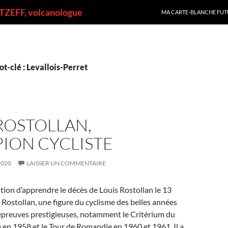
ALLER AU CONTENU
ZEFF, volcanologue
MA CARTE-BLANCHE FUT
t-clé : Levallois-Perret
ROSTOLLAN,
ION CYCLISTE
2020
LAISSER UN COMMENTAIRE
ion d’apprendre le décès de Louis Rostollan le 13
ostollan, une figure du cyclisme des belles années
 épreuves prestigieuses, notamment le Critérium du
en 1958 et le Tour de Romandie en 1960 et 1961. Il a