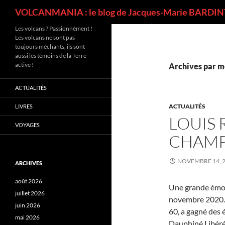
Recherche
VOLCANMANIA : le blog de Jacques-Marie BARDINT
Les volcans ? Passionnément !
Les volcans ne sont pas
toujours méchants, ils sont
aussi les témoins de la Terre
active !
Archives par mo
ACTUALITÉS
ACTUALITÉS
LIVRES
LOUIS 
VOYAGES
CHAMP
NOVEMBRE 14, 
ARCHIVES
août 2026
Une grande émot
juillet 2026
novembre 2020. R
juin 2026
60, a gagné des
mai 2026
Dauphiné Libéré 