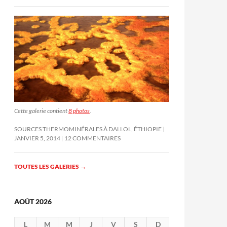
Cette galerie contient
8 photos
.
SOURCES THERMOMINÉRALES À DALLOL, ÉTHIOPIE
JANVIER 5, 2014
12 COMMENTAIRES
TOUTES LES GALERIES
→
AOÛT 2026
L
M
M
J
V
S
D