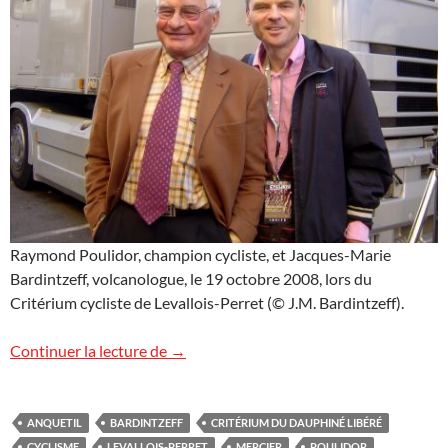
Raymond Poulidor, champion cycliste, et Jacques-Marie
Bardintzeff, volcanologue, le 19 octobre 2008, lors du
Critérium cycliste de Levallois-Perret (© J.M. Bardintzeff).
Raymond Poulidor
Continuer la lecture de
→
ANQUETIL
BARDINTZEFF
CRITÉRIUM DU DAUPHINÉ LIBÉRÉ
CYCLISME
LEVALLOIS-PERRET
MERCIER
POULIDOR