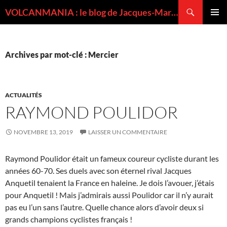
Recherche
VOLCANMANIA : le blog de Jacques-Marie BARDINTZEFF, volcanologue
ALLER
MENU
AU
PRINCI
CONTENU
Archives par mot-clé : Mercier
ACTUALITÉS
RAYMOND POULIDOR
NOVEMBRE 13, 2019
LAISSER UN COMMENTAIRE
Raymond Poulidor était un fameux coureur cycliste durant les
années 60-70. Ses duels avec son éternel rival Jacques
Anquetil tenaient la France en haleine. Je dois l’avouer, j’étais
pour Anquetil ! Mais j’admirais aussi Poulidor car il n’y aurait
pas eu l’un sans l’autre. Quelle chance alors d’avoir deux si
grands champions cyclistes français !