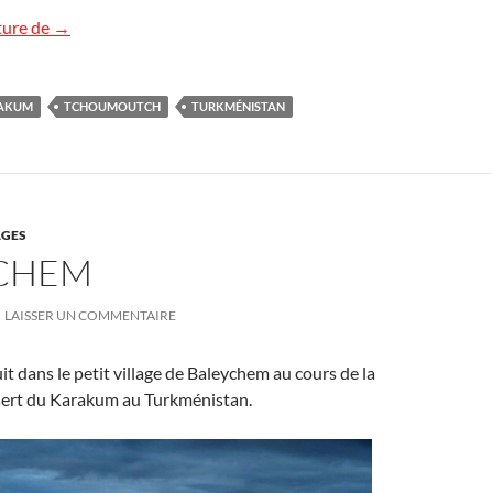
Tchoumoutch
ture de
→
AKUM
TCHOUMOUTCH
TURKMÉNISTAN
GES
CHEM
LAISSER UN COMMENTAIRE
it dans le petit village de Baleychem au cours de la
sert du Karakum au Turkménistan.