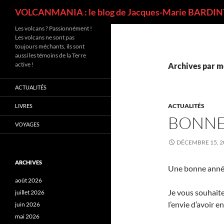
Recherche
VOLCANMANIA : le blog de Jacques-Marie BARDINT
Les volcans ? Passionnément !
Les volcans ne sont pas
toujours méchants, ils sont
aussi les témoins de la Terre
active !
Archives par m
ACTUALITÉS
ACTUALITÉS
LIVRES
BONNE
VOYAGES
DÉCEMBRE 15, 2
ARCHIVES
Une bonne année 
août 2026
Je vous souhaite
juillet 2026
l’envie d’avoir e
juin 2026
mai 2026