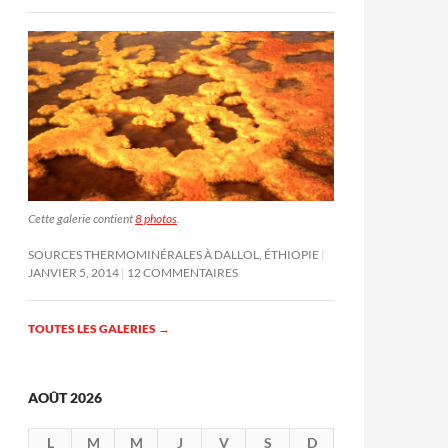
Cette galerie contient
8 photos
.
SOURCES THERMOMINÉRALES À DALLOL, ÉTHIOPIE
JANVIER 5, 2014
12 COMMENTAIRES
TOUTES LES GALERIES
→
AOÛT 2026
L
M
M
J
V
S
D