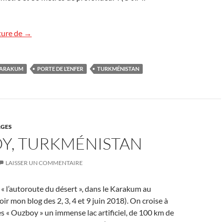
Bonne année 2019
ture de
→
ARAKUM
PORTE DE L’ENFER
TURKMÉNISTAN
GES
Y, TURKMÉNISTAN
LAISSER UN COMMENTAIRE
 « l’autoroute du désert », dans le Karakum au
ir mon blog des 2, 3, 4 et 9 juin 2018). On croise à
es « Ouzboy » un immense lac artificiel, de 100 km de