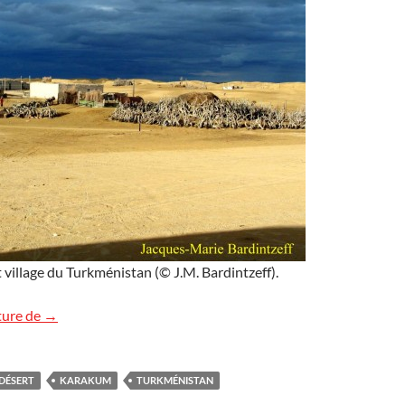
 village du Turkménistan (© J.M. Bardintzeff).
Baleychem
ture de
→
DÉSERT
KARAKUM
TURKMÉNISTAN