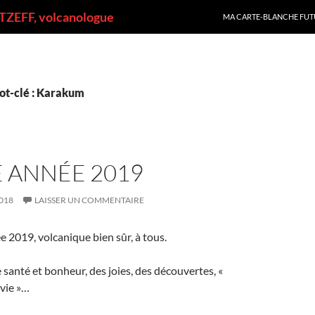
ALLER AU CONTENU
ZEFF, volcanologue
MA CARTE-BLANCHE FUT
ot-clé : Karakum
 ANNÉE 2019
018
LAISSER UN COMMENTAIRE
2019, volcanique bien sûr, à tous.
 santé et bonheur, des joies, des découvertes, «
nvie »…