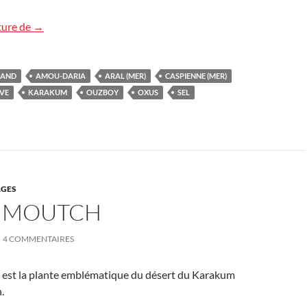
Ouzboy, Turkménistan
ture de
→
RAND
AMOU-DARIA
ARAL (MER)
CASPIENNE (MER)
VE
KARAKUM
OUZBOY
OXUS
SEL
GES
UMOUTCH
4 COMMENTAIRES
est la plante emblématique du désert du Karakum
.