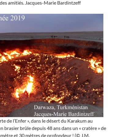
des amitiés. Jacques-Marie Bardintzeff
rte de l’Enfer », dans le désert du Karakum au
n brasier brûle depuis 48 ans dans un « cratère » de
mètre et 30 mètres de profondeur ! (© J.M.