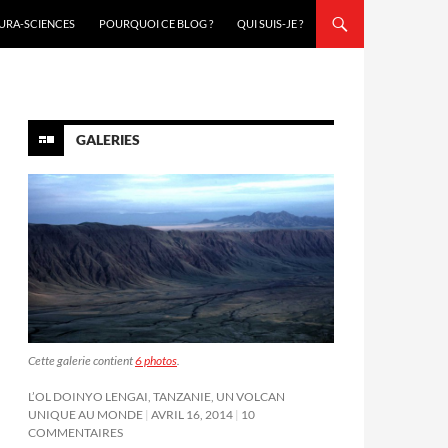
URA-SCIENCES
POURQUOI CE BLOG ?
QUI SUIS-JE ?
GALERIES
Cette galerie contient
6 photos
.
L’OL DOINYO LENGAI, TANZANIE, UN VOLCAN
UNIQUE AU MONDE
AVRIL 16, 2014
10
COMMENTAIRES