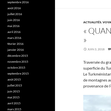
septembre 2016
août 2016
juillet 2016
juin 2016
ACTUALITÉS
,
VOYA
mai 2016
« QUAN
avril 2016
»
mars 2016
février 2016
JUIN 3, 2018
janvier 2016
décembre 2015
novembre 2015
Traversée du gr
octobre 2015
superficie du Tu
septembre 2015
Le Turkménistan e
août 2015
de montagnes au
juillet 2015
provenance de l’
juin 2015
mai 2015
avril 2015
mars 2015